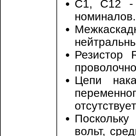
С1, С12 -
номиналов.
Межкаскад
нейтральны
Резистор 
проволочног
Цепи нак
переменн
отсутствуе
Поскольку
вольт, сре