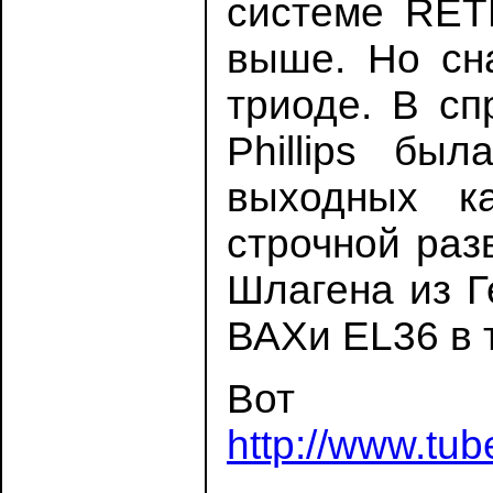
системе RET
выше. Но сн
триоде. В с
Phillips бы
выходных к
строчной раз
Шлагена из Г
ВАХи EL36 в 
В
http://www.tu