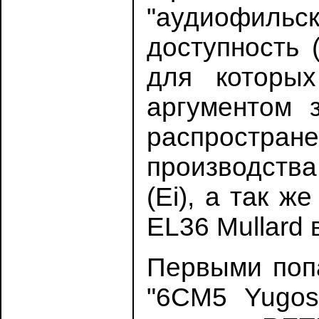
"аудиофильс
доступность 
для которы
аргументом 
распростране
производства
(Ei), а так ж
EL36 Мullard 
Первыми поп
"6CM5 Yugos