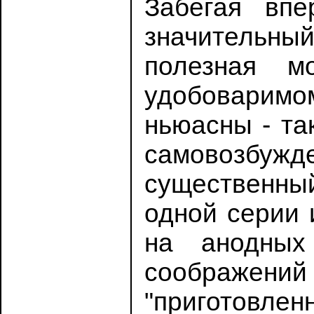
Забегая вп
значительный
полезная м
удобоваримом
ньюасны - та
самовозбужде
существенны
одной серии 
на анодных
соображени
"приготовл