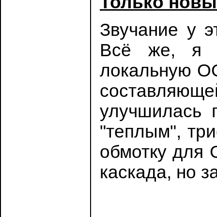
Только новы
Звучание у э
Всё же, я 
локальную ОО
составляюще
улучшилась 
"теплым", тр
обмотку для 
каскада, но з