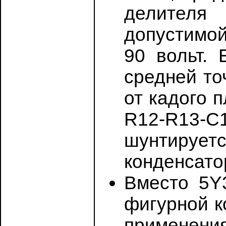
делителя
допустимой
90 вольт.
средней то
от кадого 
R12-R13-
шунтируетс
конденсато
Вместо 5Y
фигурной ко
применени