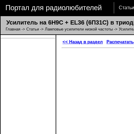
Портал для радиолюбителей
Стать
Усилитель на 6Н9С + EL36 (6П31С) в трио
Главная
->
Статьи
->
Ламповые усилители низкой частоты
-> Усилите
<< Назад в раздел
Распечатать