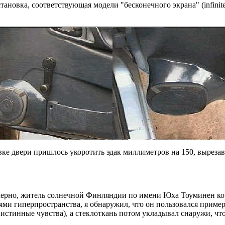
бстановка, соответствующая модели "бесконечного экрана" (infin
вке двери пришлось укоротить эдак миллиметров на 150, вырезав
имерно, житель солнечной Финляндии по имени Юха Тоуминен кор
ями гиперпространства, я обнаружил, что он пользовался пример
 истинные чувства), а стеклоткань потом укладывал снаружи, чт