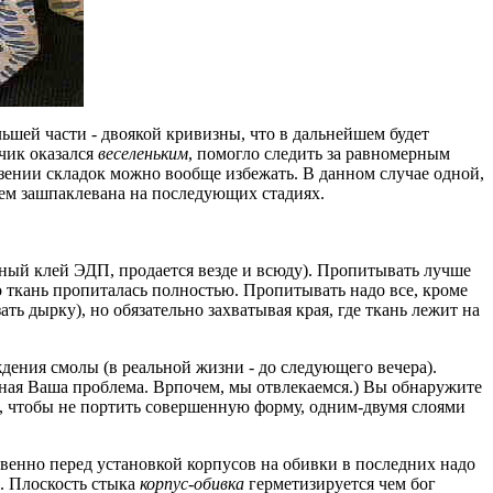
шей части - двоякой кривизны, что в дальнейшем будет
тчик оказался
веселеньким
, помогло следить за равномерным
зении складок можно вообще избежать. В данном случае одной,
ием зашпаклевана на последующих стадиях.
чный клей ЭДП, продается везде и всюду). Пропитывать лучше
о ткань пропиталась полностью. Пропитывать надо все, кроме
ть дырку), но обязательно захватывая края, где ткань лежит на
дения смолы (в реальной жизни - до следующего вечера).
лавная Ваша проблема. Врпочем, мы отвлекаемся.) Вы обнаружите
ы, чтобы не портить совершенную форму, одним-двумя слоями
ственно перед установкой корпусов на обивки в последних надо
й. Плоскость стыка
корпус-обивка
герметизируется чем бог