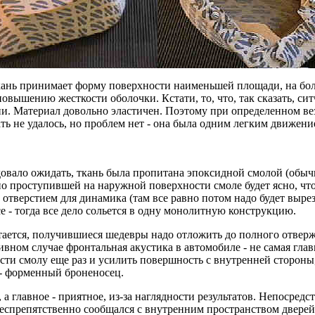
ань принимает форму поверхности наименьшей площади, на боль
повышению жесткости оболочки. Кстати, то, что, так сказать, си
и. Материал довольно эластичен. Поэтому при определенном ве
ать не удалось, но проблем нет - она была одним легким движен
едовало ожидать, ткань была пропитана эпоксидной смолой (обы
 по проступившей на наружной поверхности смоле будет ясно, чт
отверстием для динамика (там все равно потом надо будет выреза
е - тогда все дело сольется в одну монолитную конструкцию.
тается, получившиеся шедевры надо отложить до полного отверж
ротивном случае фронтальная акустика в автомобиле - не самая г
ести смолу еще раз и усилить повершность с внутренней сторон
 - форменный броненосец.
 а главное - приятное, из-за наглядности результатов. Непосред
 беспрепятственно сообщался с внутренним пространством двере