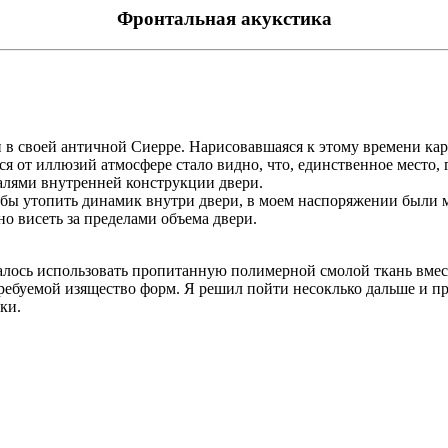
Фронтальная акукстика
рей в своей античной Сиерре. Нарисовавшаяся к этому времени 
я от иллюзий атмосфере стало видно, что, единственное место, 
талями внутренней конструкции двери.
обы утопить динамик внутри двери, в моем наспоряжении были 
о висеть за пределами объема двери.
длагалось использовать пропитанную полимерной смолой ткань в
 требуемой изящество форм. Я решил пойти несоклько дальше и
ки.