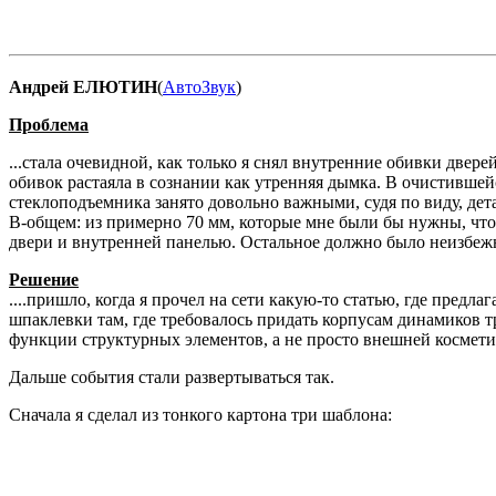
Андрей ЕЛЮТИН
(
АвтоЗвук
)
Проблема
...стала очевидной, как только я снял внутренние обивки две
обивок растаяла в сознании как утренняя дымка. В очистившейс
стеклоподъемника занято довольно важными, судя по виду, де
В-общем: из примерно 70 мм, которые мне были бы нужны, чт
двери и внутренней панелью. Остальное должно было неизбежн
Решение
....пришло, когда я прочел на сети какую-то статью, где пре
шпаклевки там, где требовалось придать корпусам динамиков
функции структурных элементов, а не просто внешней космети
Дальше события стали развертываться так.
Сначала я сделал из тонкого картона три шаблона: