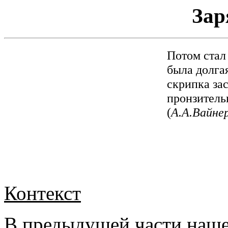
За
Потом стал
была долга
скрипка зас
пронзитель
(
А.А.Вайне
Контекст
В предыдущей части наше