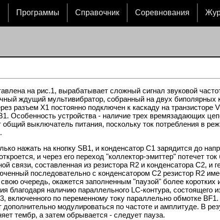
и
Программы
Справочник
Соревнования
Жу
тавлена на рис.1, вырабатывает сложный сигнал звуковой част
чный ждущий мультивибратор, собранный на двух биполярных к
ерез разъем X1 постоянно подключен к каскаду на транзисторе V
1. Особенность устройства - наличие трех времязадающих цепе
 общий выключатель питания, поскольку ток потребления в реж
.
олько нажать на кнопку SB1, и конденсатор С1 зарядится до на
откроется, и через его переход "коллектор-эмиттер" потечет ток
й связи, составленная из резистора R2 и конденсатора С2, и г
юченный последовательно с конденсатором С2 резистор R2 име
 свою очередь, окажется заполненным "паузой" более коротких 
ия благодаря наличию параллельного LC-контура, состоящего и
3, включенного по переменному току параллельно обмотке BF1.
т дополнительно модулироваться по частоте и амплитуде. В ре
яет тембр, а затем обрывается - следует пауза.