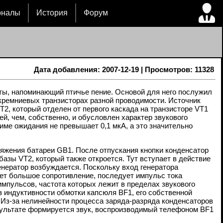
рналы
История
Форум
Дата добавления: 2007-12-19 | Просмотров: 11328
оты, напоминающий птичье пение. Основой для него послужил
ремниевых транзисторах разной проводимости. Источник
T2, который отделен от первого каскада на транзисторе VT1
й, чем, собственно, и обусловлен характер звукового
име ожидания не превышает 0,1 мкА, а это значительно
пряжения батареи GB1. После отпускания кнопки конденсатор
 базы VT2, который также откроется. Тут вступает в действие
енератор возбуждается. Поскольку вход генератора
ет большое сопротивление, последует импульс тока
импульсов, частота которых лежит в пределах звукового
з индуктивности обмотки капсюля BF1, его собственной
 Из-за нелинейности процесса заряда-разряда конденсаторов
зультате формируется звук, воспроизводимый телефоном BF1