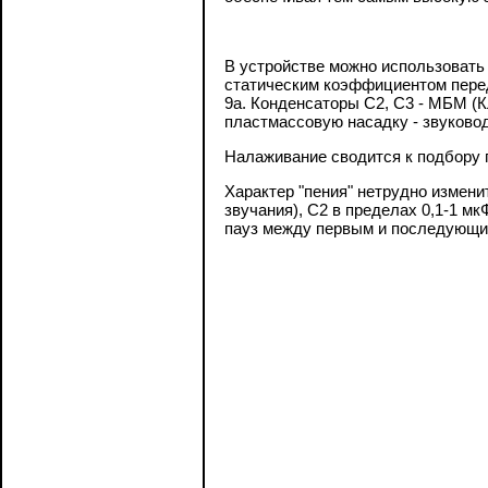
В устройстве можно использовать т
статическим коэффициентом перед
9а. Конденсаторы С2, С3 - МБМ (
пластмассовую насадку - звуковод
Налаживание сводится к подбору 
Характер "пения" нетрудно измен
звучания), С2 в пределах 0,1-1 м
пауз между первым и последующими