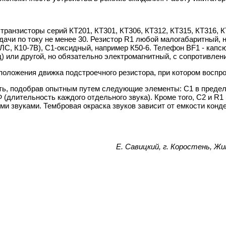
ранзисторы серий КТ201, КТ301, КТ306, КТ312, КТ315, КТ316, КТ
ачи по току не менее 30. Резистор R1 любой малогабаритный, н
КЛС, К10-7В), С1-оксидный, например К50-6. Телефон BF1 - ка
) или другой, но обязательно электромагнитный, с сопротивлен
положения движка подстроечного резистора, при котором воспр
ить, подобрав опытным путем следующие элементы: С1 в преде
кФ (длительность каждого отдельного звука). Кроме того, С2 и 
 звуками. Тембровая окраска звуков зависит от емкости конден
Е. Савицкий, г. Коростень, Ж