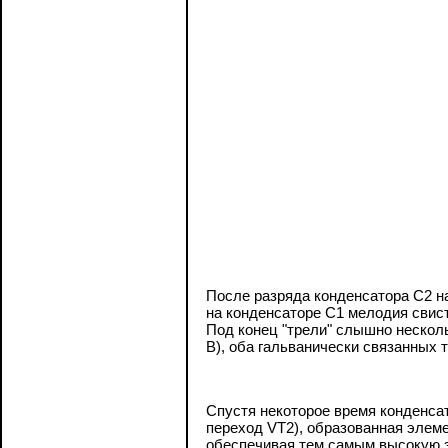
После разряда конденсатора С2 н
на конденсаторе С1 мелодия свист
Под конец "трели" слышно несколь
В), оба гальванически связанных 
Спустя некоторое время конденсат
переход VT2), образованная элеме
обеспечивая тем самым высокую э