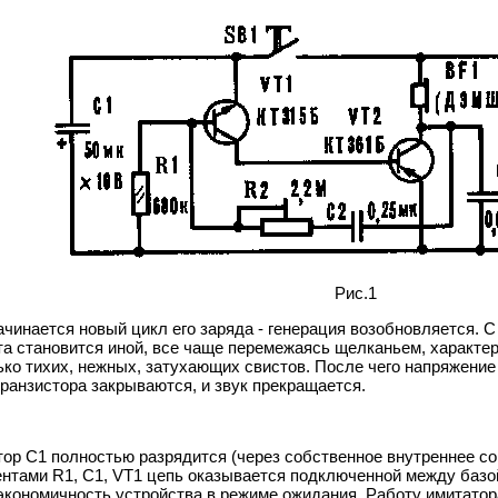
Рис.1
ачинается новый цикл его заряда - генерация возобновляется.
а становится иной, все чаще перемежаясь щелканьем, характер
ко тихих, нежных, затухающих свистов. После чего напряжение н
транзистора закрываются, и звук прекращается.
ор С1 полностью разрядится (через собственное внутреннее со
нтами R1, С1, VT1 цепь оказывается подключенной между базой
кономичность устройства в режиме ожидания. Работу имитатора