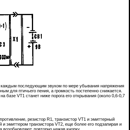
 С каждым последующим звуком по мере убывания напряжения
ным для птичьего пения, а громкость постепенно снижается.
а базе VT1 станет ниже порога его открывания (около 0,6-0,7
противление, резистор R1, транзистор VT1 и эмиттерный
 и эмиттером транзистора VT2, еще более его подзапирая и
 возобновляют, повторно нажав кнопку.