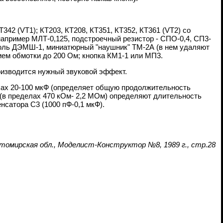
342 (VT1); КТ203, КТ208, КТ351, КТ352, КТ361 (VT2) со
апример МЛТ-0,125, подстроечный резистор - СПО-0,4, СП3-
псюль ДЭМШ-1, миниатюрный "наушник" ТМ-2А (в нем удаляют
ием обмотки до 200 Ом; кнопка КМ1-1 или МП3.
оизводится нужный звуковой эффект.
лах 20-100 мкФ (определяет общую продолжительность
R1 (в пределах 470 кОм- 2,2 МОм) определяют длительность
сатора С3 (1000 пФ-0,1 мкФ).
итомирская обл., Моделист-Конструктор №8, 1989 г., стр.28