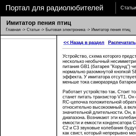
Портал для радиолюбителей
Стать
Имитатор пения птиц
Главная
->
Статьи
->
Бытовая электроника
-> Имитатор пения птиц
<< Назад в раздел
Распечатать
Устройство, схема которого предс
несколько необычный несимметри
питания GB1 (батарея "Корунд") ч
нормально разомкнутой кнопкой SB
эффекта. У имитатора отсутствует
меньше тока саморазряда батареи
Работает устройство так. Стоит т
станет питать транзистор VT1. Он 
RC-цепочка положительной обратно
относительно высокоомный, а вкл
значительной длительности. Он, в
диапазона. Возникают эти колебан
емкости и емкости конденсатора С
С2 и С3 звуковые колебания буду
как свист, который непрерывно мен