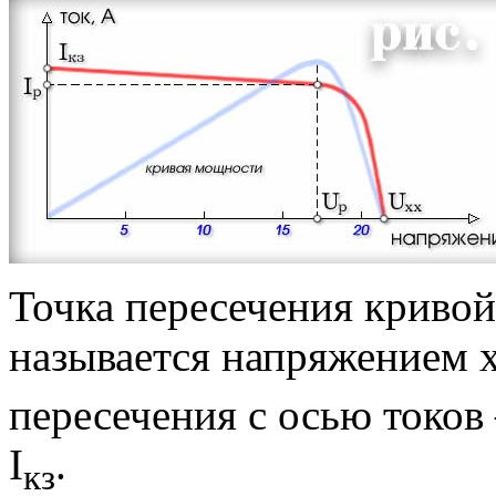
Точка пересечения криво
называется напряжением х
пересечения с осью токов
I
.
кз