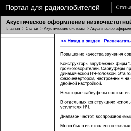
Портал для радиолюбителей
Стать
Акустическое оформление низкочастотной
Главная
->
Статьи
->
Акустические системы
-> Акустическое оформле
<< Назад в раздел
Распечатать
Повышение качества звучания сов
Конструкторы зарубежных фирм "J
громкоговорителей. Сабвуферы пр
динамической НЧ-головкой. Эта го
фазоинвертором, настроенным на 
двойной настройкой.
Некоторые сабвуферы состоят из д
В отдельных конструкциях исполь
усилителя НЧ.
Диапазон частот, воспроизводимых 
Мною было изготовлено несколько