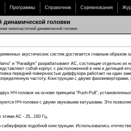
и
Программы
Справочник
Соревнования
Жу
 динамической головки
ние низкочастотной динамической головки
ременных акустических систем достигается главным образом за
amo" и "Paradigm" разрабатывают АС, состоящие отдельно из н
едставляют собой корпус с расположенной в нем и делящей его 
ловка передней поверхностью диффузора работает на один замкн
определенную частоту. Конструкции с двумя фазоинверторами, 
вух НЧ-головок на основе принципа "Push-Pull", установленных 
зуются НЧ-головки с двумя звуковыми катушками. Это позволя
этими AC - 25...150 Гц.
 сабвуферов подобной конструкции. Использовались отечестве