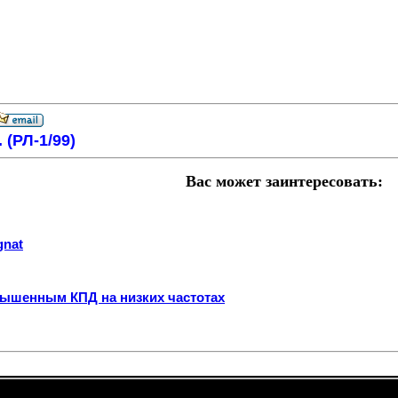
 (РЛ-1/99)
Вас может заинтересовать:
gnat
овышенным КПД на низких частотах