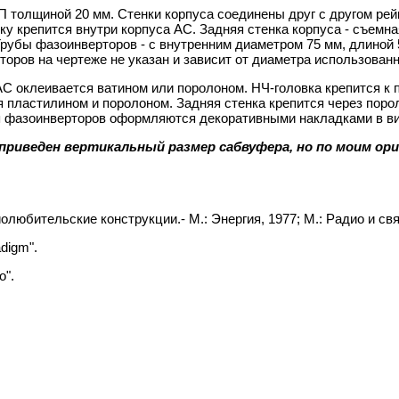
ДСП толщиной 20 мм. Стенки корпуса соединены друг с другом р
ку крепится внутри корпуса АС. Задняя стенка корпуса - съемн
рубы фазоинверторов - с внутренним диаметром 75 мм, длиной 5
оров на чертеже не указан и зависит от диаметра использованн
АС оклеивается ватином или поролоном. НЧ-головка крепится к 
я пластилином и поролоном. Задняя стенка крепится через пор
я фазоинверторов оформляются декоративными накладками в ви
не приведен вертикальный размер сабвуфера, но по моим 
любительские конструкции.- М.: Энергия, 1977; М.: Радио и свя
digm".
o".