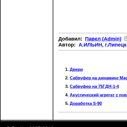
Добавил:
Павел (Admin)
Автор:
А.ИЛЬИН, г.Липецк.
Двери
Сабвуфер на динамике Ma
Сабвуфер на 75ГДН-1-4
Акустический агрегат с п
Доработка S-90