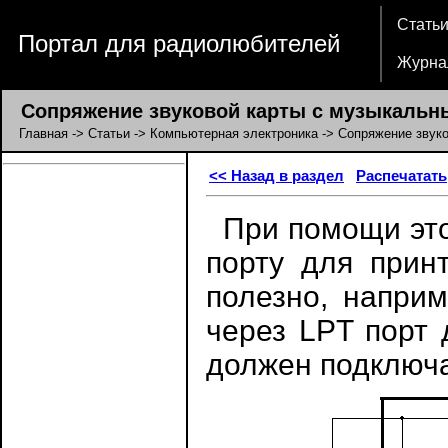
Стать
Портал для радиолюбителей
Журна
Сопряжение звуковой карты с музыкальн
Главная
->
Статьи
->
Компьютерная электроника
-> Сопряжение звук
<< Назад в раздел
Распечатать
При помощи это
порту для прин
полезно, наприм
через LPT порт 
должен подключа