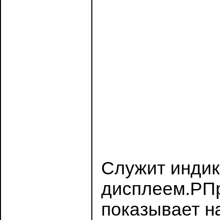
Служит индик
дисплеем.PПр
показывает н