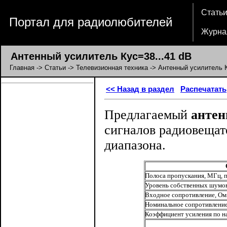
Стать
Портал для радиолюбителей
Журна
Антенный усилитель Кус=38...41 dB
Главная
->
Статьи
->
Телевизионная техника
-> Антенный усилитель К
<< Назад в раздел
Распечатать
Предлагаемый
антен
сигналов радиовещат
диапазона.
Полоса пропускания, МГц, при
Уровень собственных шумов, дБ ..........
Входное сопротивление, Ом ...............
Номинальное сопротивление нагрузки. О
Коэффициент усиления по на