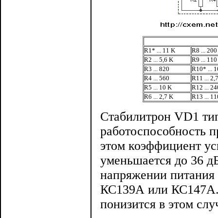
R1* ... 11 K
R8 ... 200
R2 ... 5,6 K
R9 ... 110
R3 ... 820
R10* ... 
R4 ... 560
R11 ... 2,
R5 ... 10 K
R12 ... 24
R6 ... 2,7 K
R13 ... 11
Стабилитрон VD1 тип
работоспособность п
этом коэффициент ус
уменьшается до 36 д
напряжении питания 
КС139А или КС147А. 
понизится в этом слу