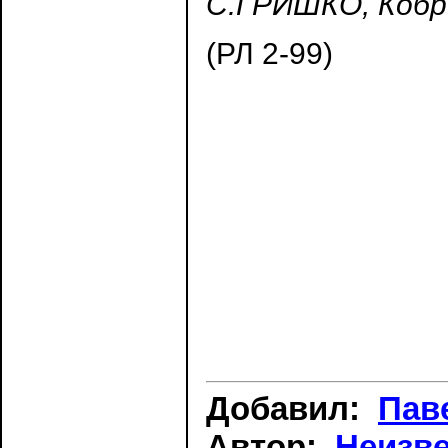
С.ГРИШКО, Кобри
(РЛ 2-99)
Добавил:
Пав
Автор:
Неизв