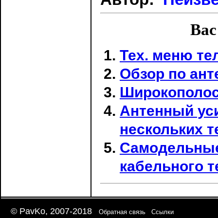
Вас
Тех. меню те
Обзор по ант
Широкополос
Антенный ус
нескольких т
Самодельные
кабельного 
© PavKo, 2007-2018
Обратная связь
Ссылки