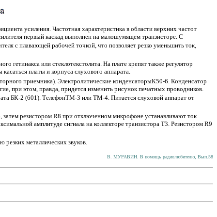
ициента усиления. Частотная характеристика в области верхних частот
усилителя первый каскад выполнен на малошумящем транзисторе. С
теля с плавающей рабочей точкой, что позволяет резко уменьшить ток,
ого гетинакса или стеклотекстолита. На плате крепят также регулятор
касаться платы и корпуса слухового аппарата.
сторного приемника). Электролитические конденсаторыК50-6. Конденсатор
ие, при этом, правда, придется изменить рисунок печатных проводников.
та БК-2 (601). ТелефонТМ-3 или ТМ-4. Питается слуховой аппарат от
6, затем резистором R8 при отключенном микрофоне устанавливают ток
аксимальной амплитуде сигнала на коллекторе транзистора Т3. Резистором R9
ю резких металлических звуков.
В. МУРАВИН. В помощь радиолюбителю, Вып.58