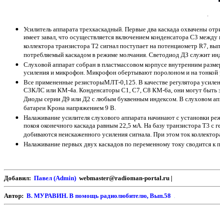
Усилитель аппарата трехкаскадный. Первые два каскада охвачены отр
имеет завал, что осуществляется включением конденсатора С3 между
коллектора транзистора Т2 сигнал поступает на потенциометр R7, вы
потребляемый каскадом в режиме молчания. Светодиод ДЗ служит ин
Слуховой аппарат собран в пластмассовом корпусе внутренним размеро
усиления и микрофон. Микрофон обертывают поролоном и на тонкой р
Все примененные резисторыМЛТ-0,125. В качестве регулятора усилен
С3КЛС или КМ-4а. Конденсаторы
С1,
С7, С8 КМ-6а, они могут быть 
Диоды серии Д9 или Д2 с любым буквенным индексом. В слуховом апп
батареи Крона напряжением 9 В.
Налаживание усилителя слухового аппарата начинают с установки ре
покоя оконечного каскада равным 22,5 мА. На базу транзистора Т3 с
добиваются неискаженного усиления сигнала. При этом ток коллектор
Налаживание первых двух каскадов по переменному току сводится к 
Добавил:
Павел (Admin)
webmaster@radioman-portal.ru |
Автор:
В. МУРАВИН. В помощь радиолюбителю, Вып.58