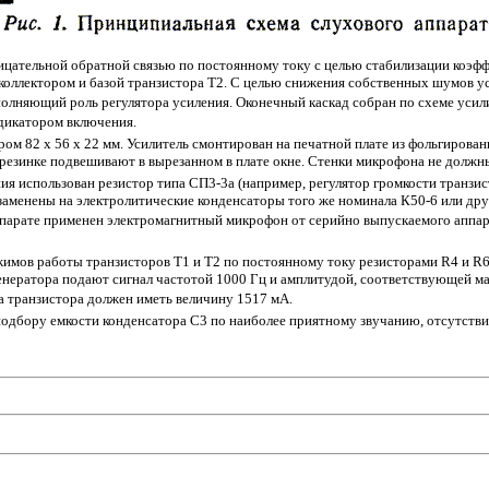
ицательной обратной связью по постоянному току с целью стабилизации коэфф
 коллектором и базой транзистора Т2. С целью снижения собственных шумов 
полняющий роль регулятора усиления. Оконечный каскад собран по схеме усили
дикатором включения.
м 82 х 56 х 22 мм. Усилитель смонтирован на печатной плате из фольгированн
езинке подвешивают в вырезанном в плате окне. Стенки микрофона не должны 
ия использован резистор типа СП3-3а (например, регулятор громкости транзи
заменены на электролитические конденсаторы того же номинала К50-6 или друг
арате применен электромагнитный микрофон от серийно выпускаемого аппара
жимов работы транзисторов Т1 и Т2 по постоянному току резисторами R4 и R
 генератора подают сигнал частотой 1000 Гц и амплитудой, соответствующей м
а транзистора должен иметь величину 1517 мА.
подбору емкости конденсатора C3 по наиболее приятному звучанию, отсутстви