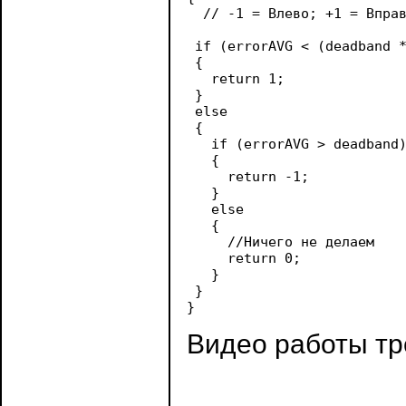
  // -1 = Влево; +1 = Вправ
 if (errorAVG < (deadband *
 {

   return 1;

 }

 else 

 {

   if (errorAVG > deadband)
   {

     return -1;

   }

   else

   {

     //Ничего не делаем

     return 0;

   }

 }

Видео работы тр