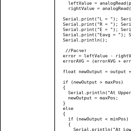
   leftValue = analogRead(p
   rightValue = analogRead(
 Serial.print("L = "); Seri
 Serial.print("R = "); Seri
 Serial.print("E = "); Seri
 Serial.print("Eavg = "); S
 Serial.println();

  //Расчет

 error = leftValue - rightV
 errorAVG = (errorAVG + err
 float newOutput = output +
 if (newOutput > maxPos)

 {

   Serial.println("At Upper
   newOutput = maxPos;

 }

 else

 { 

   if (newOutput < minPos)

   {

     Serial.println("At Low