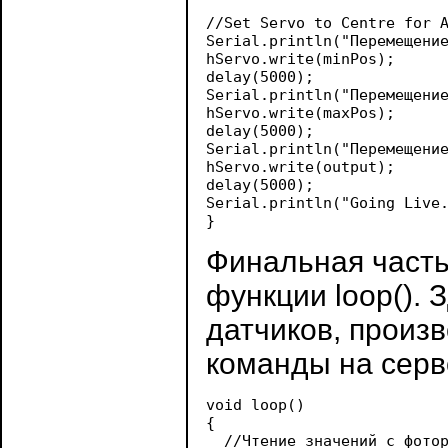
//Set Servo to Centre for A
Serial.println("Перемещение
hServo.write(minPos);

delay(5000);

Serial.println("Перемещение
hServo.write(maxPos);

delay(5000);

Serial.println("Перемещение
hServo.write(output);

delay(5000);

Serial.println("Going Live.
Финальная часть
функции loop(). 
датчиков, произ
команды на серв
void loop()

{

  //Чтение значений с фотор