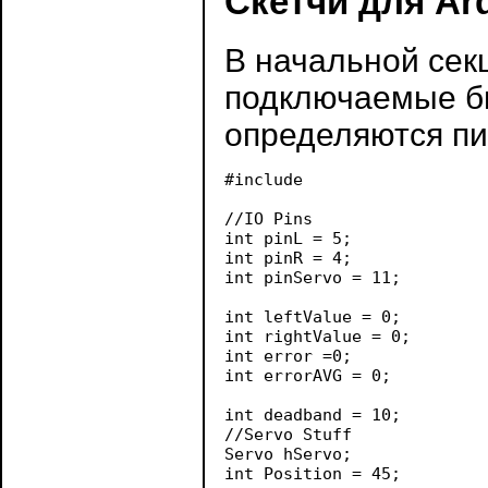
Скетчи для Ar
В начальной сек
подключаемые би
определяются пи
#include 
//IO Pins

int pinL = 5;              
int pinR = 4;              
int pinServo = 11;         
int leftValue = 0;         
int rightValue = 0;        
int error =0;              
int errorAVG = 0;          
int deadband = 10;         
//Servo Stuff

Servo hServo;              
int Position = 45;         