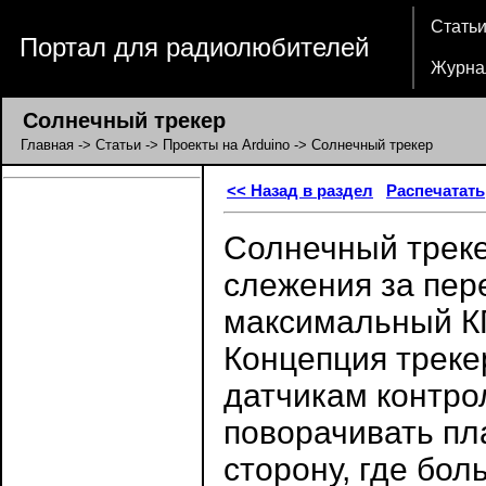
Стать
Портал для радиолюбителей
Журна
Солнечный трекер
Главная
->
Статьи
->
Проекты на Arduino
-> Солнечный трекер
<< Назад в раздел
Распечатать
Солнечный треке
слежения за пер
максимальный КП
Концепция треке
датчикам контро
поворачивать пл
сторону, где бол