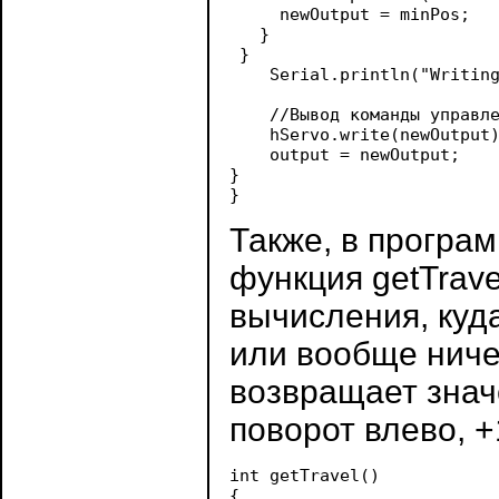
     newOutput = minPos;

   }

 }

    Serial.println("Writing
    //Вывод команды управле
    hServo.write(newOutput)
    output = newOutput;

}

Также, в програ
функция getTrave
вычисления, куда
или вообще ниче
возвращает значе
поворот влево, +
int getTravel()

{
