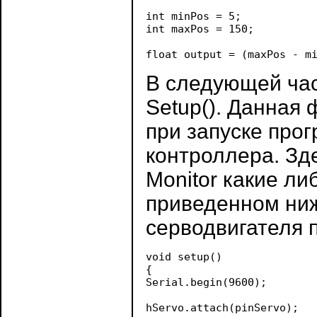
int minPos = 5;            
int maxPos = 150;          
В следующей час
Setup(). Данная 
при запуске про
контроллера. Зде
Monitor какие ли
приведенном ниж
серводвигателя 
void setup()

{

Serial.begin(9600); 

hServo.attach(pinServo);
