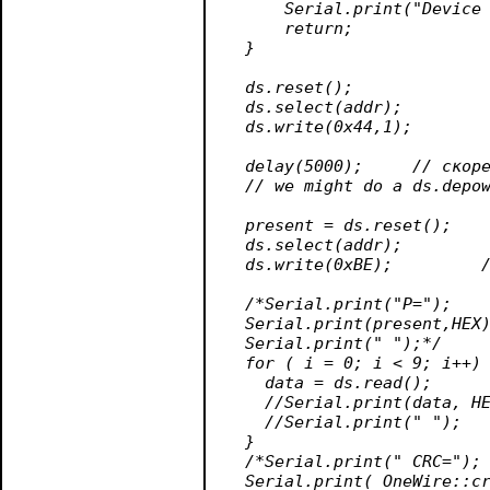
      Serial.print("Device 
      return;

  }

  ds.reset();

  ds.select(addr);

  ds.write(0x44,1);        
  delay(5000);     // скоре
  // we might do a ds.depow
  present = ds.reset();

  ds.select(addr);    

  ds.write(0xBE);         /
  /*Serial.print("P=");

  Serial.print(present,HEX)
  Serial.print(" ");*/

  for ( i = 0; i < 9; i++) 
    data
 = ds.read();

    //Serial.print(data
, HE
    //Serial.print(" ");

  }

  /*Serial.print(" CRC=");

  Serial.print( OneWire::cr