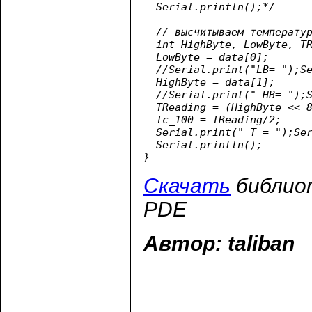
  Serial.println();*/

  // высчитываем температур
  int HighByte, LowByte, TR
  LowByte = data[0];

  //Serial.print("LB= ");Se
  HighByte = data[1];

  //Serial.print(" HB= ");S
  TReading = (HighByte << 8
  Tc_100 = TReading/2;

  Serial.print(" T = ");Ser
  Serial.println();

Скачать
библиот
PDE
Автор: taliban