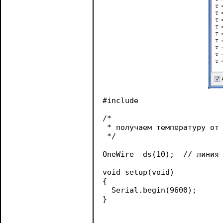
#include 
/* 

 * получаем температуру от 
 */

OneWire  ds(10);  // линия 
void setup(void) 

{

  Serial.begin(9600);

}
