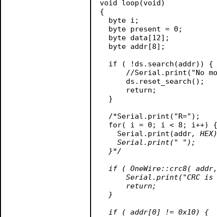
void loop(void) 

{

  byte i;

  byte present = 0;

  byte data[12];

  byte addr[8];

  if ( !ds.search(addr)) {

      //Serial.print("No mo
      ds.reset_search();

      return;

  }

  /*Serial.print("R=");

  for( i = 0; i < 8; i++) {
    Serial.print(addr
, HEX)
    Serial.print(" ");

  }*/

  if ( OneWire::crc8( addr,
      Serial.print("CRC is 
      return;

  }

  if ( addr[0] != 0x10) {
