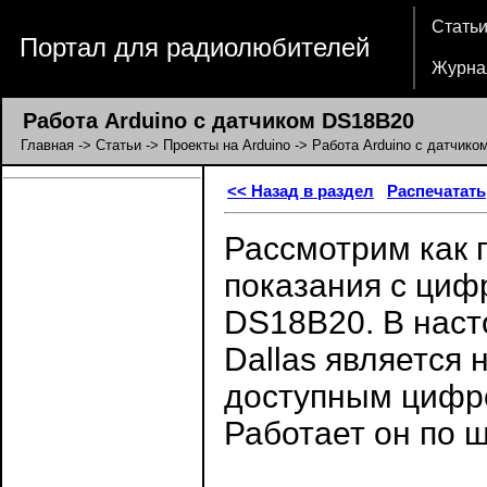
Стать
Портал для радиолюбителей
Журна
Работа Arduino с датчиком DS18B20
Главная
->
Статьи
->
Проекты на Arduino
-> Работа Arduino с датчик
<< Назад в раздел
Распечатать
Рассмотрим как 
показания с циф
DS18B20. В нас
Dallas является
доступным цифр
Работает он по ш