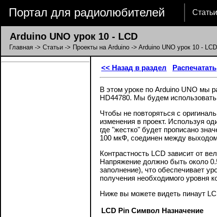
Портал для радиолюбителей
Стать
Arduino UNO урок 10 - LCD
Главная
->
Статьи
->
Проекты на Arduino
-> Arduino UNO урок 10 - LCD
<< Назад в раздел
Распечатать
В этом уроке по Arduino UNO мы р
HD44780. Мы будем использовать 
Чтобы не повторяться с оригинал
изменения в проект. Используя о
где "жестко" будет прописано зна
100 мкФ, соединен между выходо
Контрастность LCD зависит от вел
Напряжение должно быть около 0.
заполнение), что обеспечивает у
получения необходимого уровня к
Ниже вы можете видеть пинаут LC
LCD Pin
Символ
Назначение