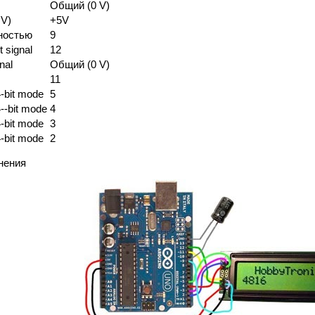
Общий (0 V)
 V)
+5V
тностью
9
t signal
12
nal
Общий (0 V)
11
4-bit mode
5
4--bit mode
4
4-bit mode
3
4-bit mode
2
нения