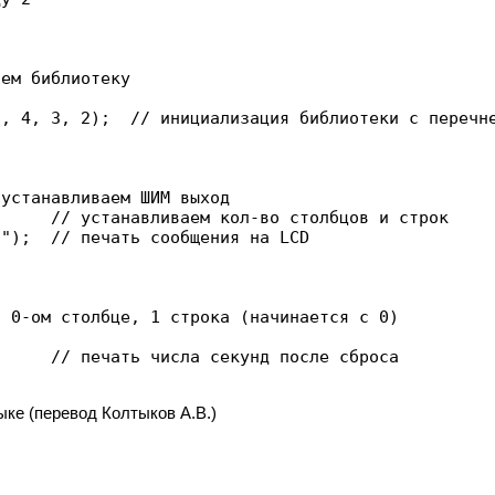
ечнем задействованных выводов

на LCD

 0-ом столбце, 1 строка (начинается с 0)



ыке (перевод Колтыков А.В.)