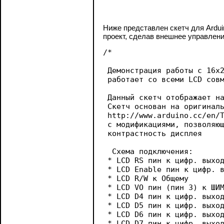
Ниже представлен скетч для Ardu
проект, сделав внешнее управлени
/*

 Демонстрация работы с 16x2
 работает со всеми LCD совм
 Данный скетч отображает на
 Скетч основан на оригиналь
 http://www.arduino.cc/en/T
 с модификациями, позволяющ
 контрастность дисплея

  Схема подключения:

 * LCD RS пин к цифр. выход
 * LCD Enable пин к цифр. в
 * LCD R/W к Общему

 * LCD VO пин (пин 3) к ШИМ
 * LCD D4 пин к цифр. выход
 * LCD D5 пин к цифр. выход
 * LCD D6 пин к цифр. выход
 * LCD D7 пин к цифр. выход