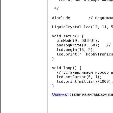
 */

#include 
	// подключаем библиотеку

LiquidCrystal lcd(12, 11, 5, 4, 3, 2);	// инициализация библиотеки с пер
void setup() {

  pinMode(9, OUTPUT);  

  analogWrite(9, 50);	// устанавливаем ШИМ выход   

  lcd.begin(16, 2);		// устанавливаем кол-во столбцов и строк

  lcd.print("  HobbyTronics");	// печать сообщения 
}

void loop() {

  // устанавливаем курсор в
  lcd.setCursor(0, 1);

  lcd.print(millis()/1000);	// печать числа секунд после сброса
Оригинал
статьи на английском яз