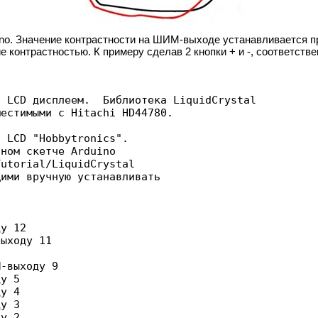
ino. Значение контрастности на ШИМ-выходе устанавливается п
е контрастностью. К примеру сделав 2 кнопки + и -, соответств
 LCD дисплеем.  Библиотека LiquidCrystal

естимыми с Hitachi HD44780.

 LCD "Hobbytronics".

ном скетче Arduino 

utorial/LiquidCrystal

ими вручную устанавливать

у 12

ыходу 11

-выходу 9

у 5

у 4

у 3

у 2
