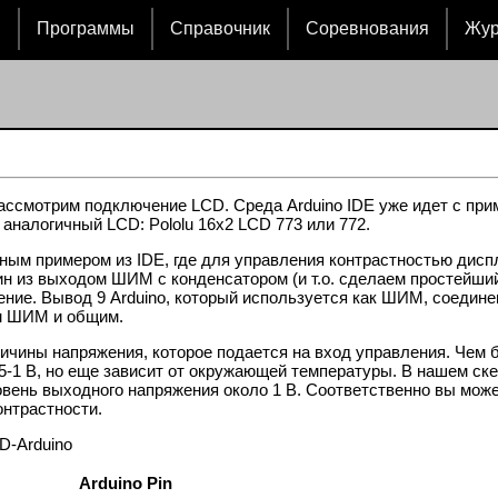
и
Программы
Справочник
Соревнования
Жу
ассмотрим подключение LCD. Среда Arduino IDE уже идет с при
аналогичный LCD: Pololu 16x2 LCD 773 или 772.
ьным примером из IDE, где для управления контрастностью дис
дин из выходом ШИМ с конденсатором (и т.о. сделаем простейши
чение. Вывод 9 Arduino, который используется как ШИМ, соедин
м ШИМ и общим.
ичины напряжения, которое подается на вход управления. Чем 
5-1 В, но еще зависит от окружающей температуры. В нашем ск
ровень выходного напряжения около 1 В. Соответственно вы мож
онтрастности.
D-Arduino
Arduino Pin