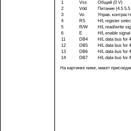
1
Vss
Общий (0 V)
2
Vdd
Питание (4.5 5.5
3
Vo
Управ. контрас
4
RS
H/L register selec
5
R/W
H/L read/write sig
6
E
H/L enable signal
11
DB4
H/L data bus for 
12
DB5
H/L data bus for 
13
DB6
H/L data bus for 
14
DB7
H/L data bus for 
На картинке ниже, макет присоеди