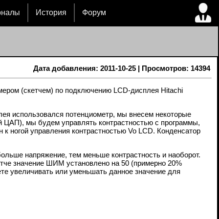
рналы
История
Форум
Дата добавления: 2011-10-25 | Просмотров: 14394
мером (скетчем) по подключению LCD-дисплея Hitachi
плея использовался потенциометр, мы внесем некоторые
й ЦАП), мы будем управлять контрастностью с программы,
ен к ногой управления контрастностью Vo LCD. Конденсатор
больше напряжение, тем меньше контрастность и наоборот.
етче значение ШИМ установлено на 50 (примерно 20%
ете увеличивать или уменьшать данное значение для