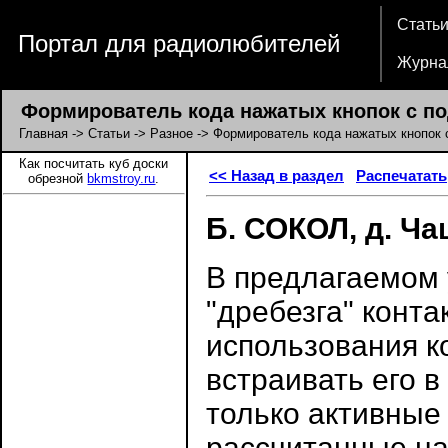
Стать
Портал для радиолюбителей
Журна
Формирователь кода нажатых кнопок с под
Главная
->
Статьи
->
Разное
-> Формирователь кода нажатых кнопок 
Как посчитать куб доски
<< Назад в раздел
Распечатать
обрезной
bkmstroy.ru
.
Б. СОКОЛ, д. Ч
В предлагаемом 
"дребезга" конта
использования к
встраивать его в
только активные
рассчитанные н