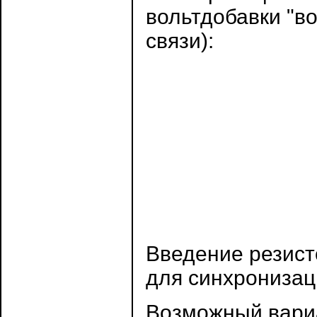
вольтдобавки "в
связи):
Введение резист
для синхронизац
Возможный вариа