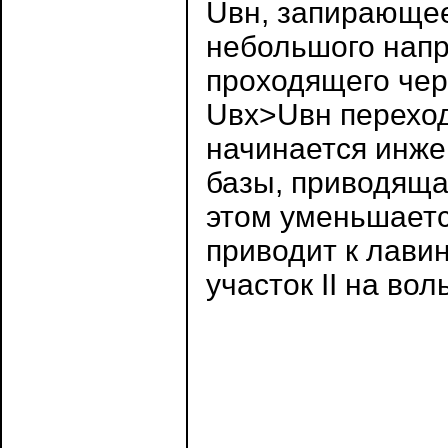
Uвн, запирающее
небольшого напр
проходящего чер
Uвх>Uвн переход
начинается инже
базы, приводяща
этом уменьшаетс
приводит к лави
участок II на во