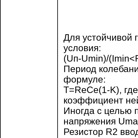
Для устойчивой 
условия:
(Uп-Umin)/(Imin
Период колебани
формуле:
Т=ReCe(1-K), гд
коэффициент ней
Иногда с целью
напряжения Umax
Резистор R2 вво