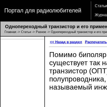
Стать
Портал для радиолюбителей
Журна
Однопереходный транзистор и его приме
Главная
->
Статьи
->
Разное
-> Однопереходный транзистор и его пр
<< Назад в раздел
Распечатать
Помимо биполяр
существует так
транзистор (ОПТ
полупроводника, 
называемый инж