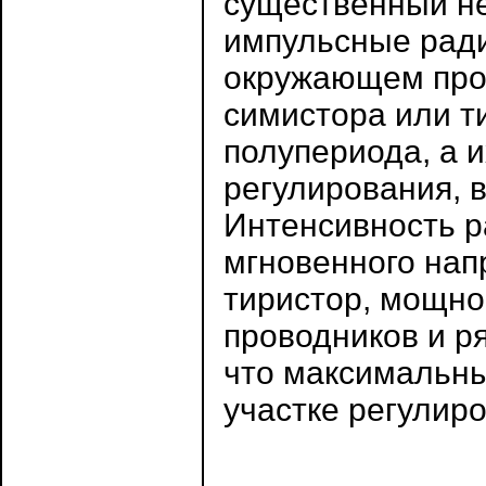
существенный не
импульсные радио
окружающем прос
симистора или т
полупериода, а и
регулирования, 
Интенсивность р
мгновенного нап
тиристор, мощно
проводников и ря
что максимальны
участке регулир