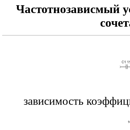
Частотнозависмый у
соче
зависимость коэффици