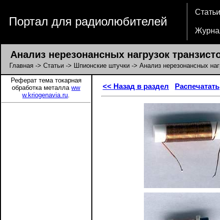
Стать
Портал для радиолюбителей
Журна
Анализ нерезонансных нагрузок транзист
Главная
->
Статьи
->
Шпионские штучки
-> Анализ нерезонансных наг
Реферат тема токарная
<< Назад в раздел
Распечатать
обработка металла
ww
w.kriogenavia.ru
.