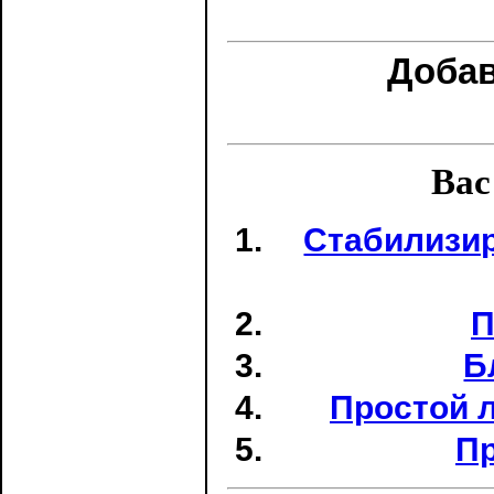
Доба
Вас
Стабилизир
П
Б
Простой 
Пр