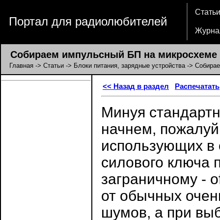
Стать
Портал для радиолюбителей
Журна
Собираем импульсный БП на микросхеме 
Главная
->
Статьи
->
Блоки питания, зарядные устройства
-> Собира
<< Назад в раздел
Распечатать
Минуя стандарт
начнем, пожалуй
использующих в 
силового ключа п
заграничному - o
от обычных очен
шумов, а при вы