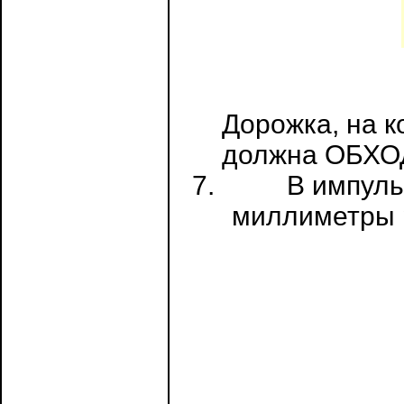
Дорожка, на к
должна ОБХОД
В импуль
миллиметры р