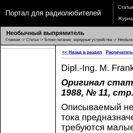
Стать
Портал для радиолюбителей
Журна
Необычный выпрямитель
Главная
->
Статьи
->
Блоки питания, зарядные устройства
-> Необыч
<< Назад в раздел
Распечатать
Dipl.-Ing. M. Fran
Оригинал стат
1988, № 11, стр.
Описываемый не
тока предназнач
требуются малы