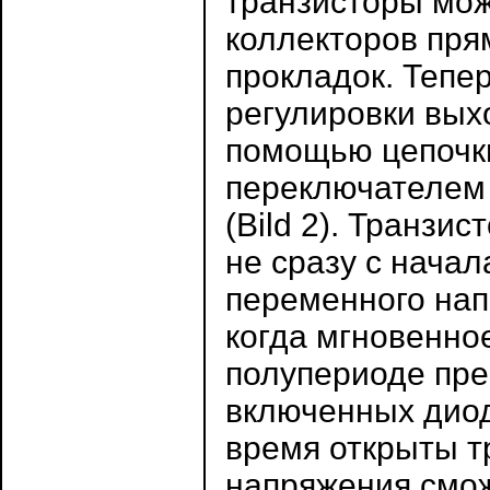
транзисторы мож
коллекторов пря
прокладок. Тепе
регулировки вых
помощью цепочк
переключателем
(Bild 2). Транзи
не сразу с нача
переменного нап
когда мгновенно
полупериоде пр
включенных диод
время открыты т
напряжения смож