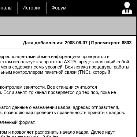
рналы
История
Форум
Дата добавления: 2008-08-07 | Просмотров: 6803
орреспондентами обмен информацией проводится в
и этом используется протокол АХ.25, представляющий собой
мена содержат семь уровней. Вся логика процедуры работы
льным контроллером пакетной связи (TNC), который
контролем занятости. Все станции считаются
Если занят, то канал проверяется до тех пор, пока не
атся данные о назначении кадра, адресах отправителя,
а, позволяющая проверить правильность принятых кадров.
деленный формат.
гом и позволяет распознать начало кадра. Далее идут