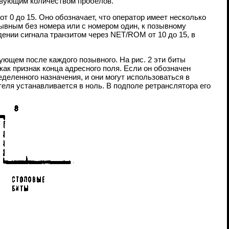
твующим количеством пробелов.
т 0 до 15. Оно обозначает, что оператор имеет несколько
зывным без номера или с номером один, к позывному
дении сигнала транзитом через NET/ROM от 10 до 15, в
ующем после каждого позывного. На рис. 2 эти биты
к признак конца адресного поля. Если он обозначен
еделенного назначения, и они могут использоваться в
еля устанавливается в ноль. В подполе ретранслятора его