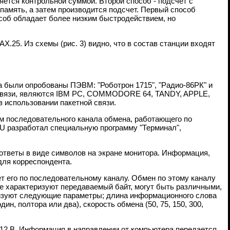
ляется контрольной суммой. Второй способ - подсчет с
амять, а затем производится подсчет. Первый способ
соб обладает более низким быстродействием, но
Х.25. Из схемы (рис. 3) видно, что в состав станции входят
а были опробованы ПЭВМ: "Роботрон 1715", "Радио-86РК" и
 связи, являются IBM PC, COMMODORE 64, TANDY, APPLE,
 использовании пакетной связи.
м последовательного канала обмена, работающего по
3AU разработал специальную программу "Терминал",
 ответы в виде символов на экране монитора. Информация,
для корреспондента.
т его по последовательному каналу. Обмен по этому каналу
ые характеризуют передаваемый байт, могут быть различными,
ризуют следующие параметры; длина информационного слова
дин, полтора или два), скорость обмена (50, 75, 150, 300,
 -12 В. Информация в направлении от компьютера передается