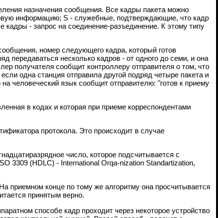
еления назначения сообщения. Все кадры пакета можно
овую информацию; S - служебные, подтверждающие, что кадр
 кадры - запрос на соединение-разъединение. К этому типу
 сообщения, номер следующего кадра, который готов
д передаваться несколько кадров - от одного до семи, и она
ллер получателя сообщит контроллеру отправителя о том, что
, если одна станция отправила другой подряд четыре пакета и
 на человеческий язык сообщит отправителю: "готов к приему
ленная в кодах и которая при приеме корреспондентами
тификатора протокола. Это происходит в случае
тнадцатиразрядное число, которое подсчитывается с
09 (HDLC) - International Orqa-nization Standartization,
На приемном конце по тому же алгоритму она просчитывается
читается принятым верно.
паратном способе кадр проходит через некоторое устройство