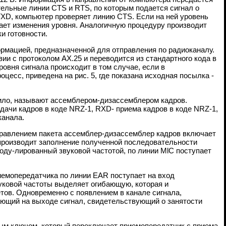
тельные линии CTS и RTS, по которым подается сигнал о
TXD, компьютер проверяет линию CTS. Если на ней уровень
идает изменения уровня. Аналогичную процедуру производит
и готовности.
рмацией, предназначенной для отправления по радиоканалу.
ии с протоколом АХ.25 и переводится из стандартного кода в
уровня сигнала происходит в том случае, если в
есс, приведена на рис. 5, где показана исходная посылка -
вило, называют ассемблером-дизассемблером кадров.
ачи кадров в коде NRZ-1, RXD- приема кадров в коде NRZ-1,
канала.
правлением пакета ассемблер-дизассемблер кадров включает
производит заполнение полученной последовательности
моду-лированный звуковой частотой, по линии MlС поступает
иемопередатчика по линии EAR поступает на вход
уковой частоты выделяет огибающую, которая и
тов. Одновременно с появлением в канале сигнала,
ающий на выходе сигнал, свидетельствующий о занятости
ным ключом, который переключает приемопередатчик с приема