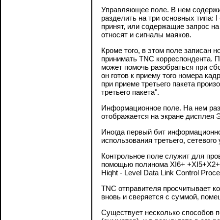
Управляющее поле. В нем содержи
разделить на три основных типа:
принят, или содержащие запрос на
относят и сигналы маяков.
Кроме того, в этом поле записан 
принимать TNC корреспондента. По
может помочь разобраться при сбо
он готов к приему того номера ка
при приеме третьего пакета произ
третьего пакета".
Информационное поле. На нем раз
отображается на экране дисплея 
Иногда первый бит информационног
использования третьего, сетевого
Контрольное поле служит для про
помощью полинома ХI6+ +XI5+X2+1 в
Hiqht - Level Data Link Control Proc
TNC отправителя просчитывает ко
вновь и сверяется с суммой, поме
Существует несколько способов п