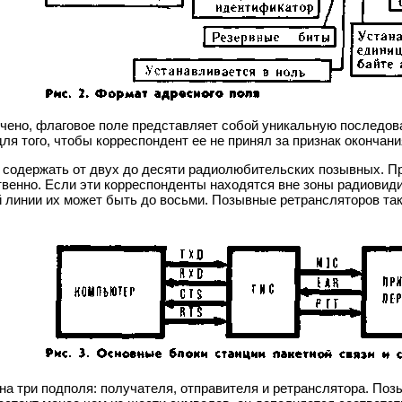
чено, флаговое поле представляет собой уникальную последова
ля того, чтобы корреспондент ее не принял за признак окончани
т содержать от двух до десяти радиолюбительских позывных. П
енно. Если эти корреспонденты находятся вне зоны радиовидим
ой линии их может быть до восьми. Позывные ретрансляторов та
на три подполя: получателя, отправителя и ретранслятора. Позы