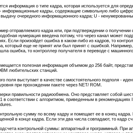
тся информация о типе кадра, которая используется для опред
 I - информационные кадры, содержащие символьную либо цифр
 выдачу очередного информационного кадра; U - ненумерованные
номер отправляемого кадра или, при подтверждении о получении
добная нумерация введена потому, что через канал может подря
ях. Если произойдет ошибка в каком-либо из кадров, то контро
дра, который еще не принят или был принят с ошибкой. Например
ошла ошибка, то контроллер получателя в переводе с машинного
мещается полезная информация объемом до 256 байт, представ
ЭВМ любительских станций.
о поля выступает в качестве самостоятельного подполя - иден
 уровня при прохождении пакете через NET/ ROM.
верки правильности радиообмена. Оно представляет собой шес
 соответствии с алгоритмом, приведенным в рекомендациях ISO 33
edures.
нтрольную сумму no всему кадру и помещает ее в конец кадра. 
щенной в конце кадра. Если эти два числа совпадают, то кадр с
одсчета контрольной суммы: аппаратный и программный. При ап