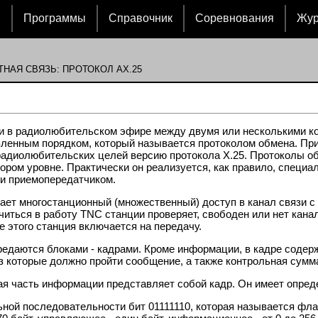
и
Программы
Справочник
Соревнования
Жу
ТНАЯ СВЯЗЬ: ПРОТОКОЛ АХ.25
зи в радиолюбительском эфире между двумя или несколькими к
вленным порядком, который называется протоколом обмена. Пр
адиолюбительских целей версию протокола Х.25. Протоколы об
ором уровне. Практически он реализуется, как правило, специа
и приемопередатчиком.
ает многостанционный (множественный) доступ в канал связи с 
ться в работу TNC станции проверяет, свободен или нет канал. 
 этого станция включается на передачу.
едаются блоками - кадрами. Кроме информации, в кадре содерж
ез которые должно пройти сообщение, а также контрольная сумм
ая часть информации представляет собой кадр. Он имеет опре
ной последовательности бит 01111110, которая называется фла