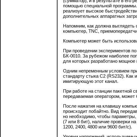
(сумматор), и в результате в его 
помощью специальной программы. 
реализует высокое быстродействи
дополнительных аппаратных затра
Напомним, как должна выглядеть с
компьютер, TNC, приемопередатчи
Компьютер может быть использова
При проведении экспериментов по 
БК-0010. За рубежом наиболее п
для которых разработано мощное 
Одним непременным условием при 
стандарту стыка С2 (RS232). Как 
имитирующую этот канал.
При работе на станции пакетной с
передаваемая оператором, может 
После нажатия на клавишу компью
происходит побайтно. Вид передав
но необходимо, чтобы параметры,
(7 или 8 бит), наличие проверки на
1200, 2400, 4800 или 9600 бит/с).
Уровни напряжений, используемых 