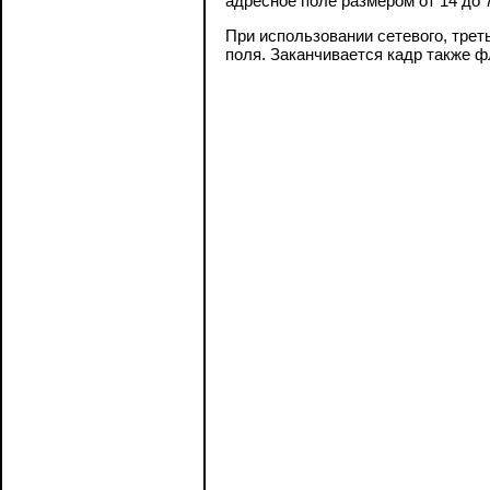
адресное поле размером от 14 до 7
При использовании сетевого, трет
поля. Заканчивается кадр также ф