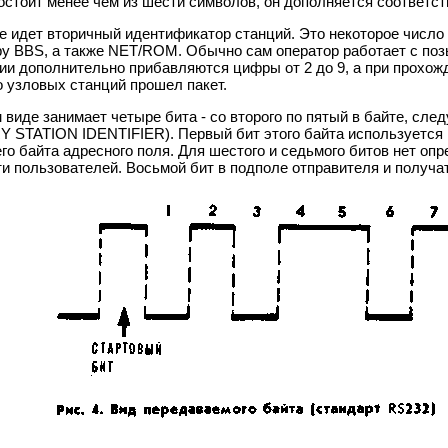
остоит менее чем из шести символов, он дополняется соответс
 идет вторичный идентификатор станций. Это некоторое число о
уру BBS, а также NET/ROM. Обычно сам оператор работает с по
ции дополнительно прибавляются цифры от 2 до 9, а при прохож
о узловых станций прошел пакет.
виде занимает четыре бита - со второго по пятый в байте, след
STATION IDENTIFIER). Первый бит этого байта используется ка
го байта адресного поля. Для шестого и седьмого битов нет опр
и пользователей. Восьмой бит в подполе отправителя и получат