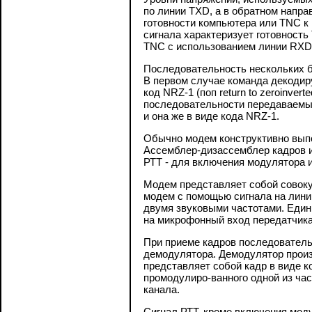
по линии TXD, а в обратном напра
готовности компьютера или TNC к 
сигнала характеризует готовность
TNC с использованием линии RXD 
Последовательность нескольких б
В первом случае команда декодиру
код NRZ-1 (поп return to zeroinve
последовательности передаваемых 
и она же в виде кода NRZ-1.
Обычно модем конструктивно выпо
Ассемблер-дизассемблер кадров и
РТТ - для включения модулятора и
Модем представляет собой совоку
модем с помощью сигнала на лини
двумя звуковыми частотами. Едини
на микрофонный вход передатчика
При приеме кадров последователь
демодулятора. Демодулятор произ
представляет собой кадр в виде к
промодулиро-ванного одной из ча
канала.
Сигнал РТТ, кроме включения мод