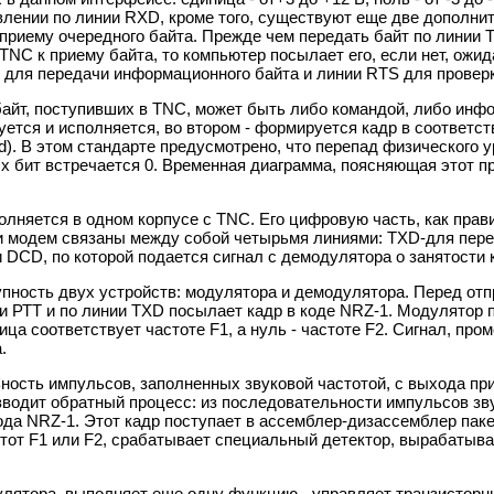
влении по линии RXD, кроме того, существуют еще две дополни
приему очередного байта. Прежде чем передать байт по линии 
 TNC к приему байта, то компьютер посылает его, если нет, ож
для передачи информационного байта и линии RTS для проверк
айт, поступивших в TNC, может быть либо командой, либо инфо
ется и исполняется, во втором - формируется кадр в соответств
rted). В этом стандарте предусмотрено, что перепад физического 
бит встречается 0. Временная диаграмма, поясняющая этот проц
лняется в одном корпусе с TNC. Его цифровую часть, как пра
 модем связаны между собой четырьмя линиями: TXD-для перед
 DCD, по которой подается сигнал с демодулятора о занятости 
пность двух устройств: модулятора и демодулятора. Перед от
и РТТ и по линии TXD посылает кадр в коде NRZ-1. Модулятор 
ца соответствует частоте F1, а нуль - частоте F2. Сигнал, про
.
ность импульсов, заполненных звуковой частотой, с выхода пр
водит обратный процесс: из последовательности импульсов зв
ода NRZ-1. Этот кадр поступает в ассемблер-дизассемблер паке
стот F1 или F2, срабатывает специальный детектор, вырабатыв
улятора, выполняет еще одну функцию - управляет транзистор