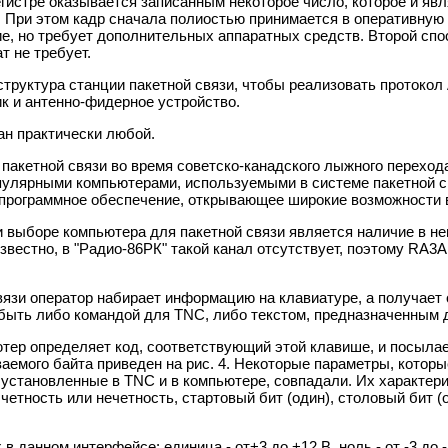
регистре оказывается записанным некоторое число, которое и яв
При этом кадр сначала полиостью принимается в оперативную п
е, но требует дополнительных аппаратных средств. Второй спо
т не требует.
труктура станции пакетной связи, чтобы реализовать протокол А
к и антенно-фидерное устройство.
н практически любой.
пакетной связи во время советско-канадского лыжного переход
опулярными компьютерами, используемыми в системе пакетной
программное обеспечение, открывающее широкие возможности в
выборе компьютера для пакетной связи является наличие в не
известно, в "Радио-86РК" такой канал отсутствует, поэтому RA
вязи оператор набирает информацию на клавиатуре, а получает
быть либо командой для TNC, либо текстом, предназначенным 
тер определяет код, соответствующий этой клавише, и посылае
аемого байта приведен на рис. 4. Некоторые параметры, котор
 установленные в TNC и в компьютере, совпадали. Их характе
 четность или нечетность, стартовый бит (один), столовый бит (о
в данном интерфейсе: единица - от+3 до +12 В, ноль - от -3 до