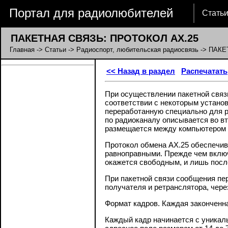
Портал для радиолюбителей
Стать
ПАКЕТНАЯ СВЯЗЬ: ПРОТОКОЛ АХ.25
Главная
->
Статьи
->
Радиоспорт, любительская радиосвязь
-> ПАКЕ
<< Назад в раздел
Распечатать
При осуществлении пакетной свя
соответствии с некоторым устано
переработанную специально для р
по радиоканалу описывается во вт
размещается между компьютером 
Протокол обмена АХ.25 обеспечив
равноправными. Прежде чем включи
окажется свободным, и лишь после
При пакетной связи сообщения пер
получателя и ретранслятора, чер
Формат кадров. Каждая законченн
Каждый кадр начинается с уникаль