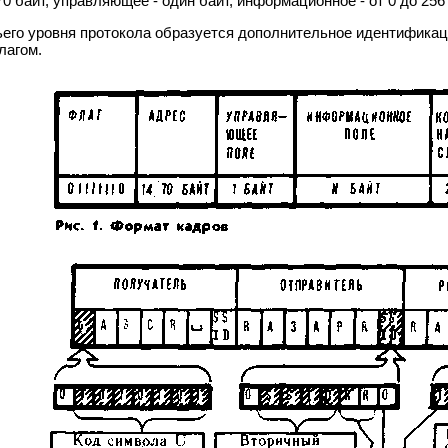
0 байт, управляющее - один байт, информационное - от 0 до 256 
ьего уровня протокола образуется дополнительное идентификац
лагом.