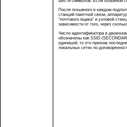
шести символов. Если позывной с
После позывного в каждом подполе
станций пакетной связи, аппарат
"почтового ящика" и узловой стан
зависимости от того, через скольк
Число идентификатора в двоичном 
обозначены как SSID (SECONDARY 
единицей, то это признак последне
локальных сетях по договоренност