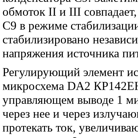
обмоток II и III совпадае
С9 в режиме стабилизаци
стабилизировано независи
напряжения источника пи
Регулирующий элемент и
микросхема DA2 КР142ЕН
управляющем выводе 1 ми
через нее и через излуча
протекать ток, увеличива