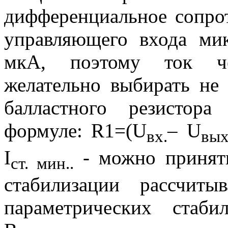
дифференциальное сопрот
управляющего входа ми
мкА, поэтому ток че
желательно выбирать не
балластного резистор
формуле:
R
1=(
U
–
U
вх.
вых
I
- можно принят
ст. мин..
стабилизации рассчит
параметрических стаби