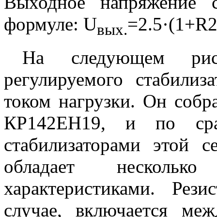
Выходное напряжение с
формуле:
U
=2.5·(1+
R
2
вых.
На следующем рису
регулируемого стабилиз
током нагрузки. Он соб
КР142ЕН19, и по сра
стабилизаторами этой 
обладает нескольк
характеристиками. Рез
случае, включается ме