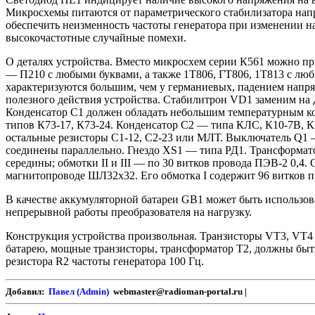
Микросхемы питаются от параметрического стабилизатора нап
обеспечить неизменность частоты генератора при изменении н
высокочастотные случайные помехи.
О деталях устройства. Вместо микросхем серии К561 можно п
— П210 с любыми буквами, а также 1Т806, ГТ806, 1Т813 с лю
характеризуются большим, чем у германиевых, падением напр
полезного действия устройства. Стабилитрон VD1 заменим на 
Конденсатор С1 должен обладать небольшим температурным коэ
типов К73-17, К73-24. Конденсатор С2 — типа КЛС, К10-7В, К
остальные резисторы С1-12, С2-23 или МЛТ. Выключатель Q1 
соединены параллельно. Гнездо XS1 — типа РД1. Трансформато
середины; обмотки II и III — по 30 витков провода ПЭВ-2 0,4
магнитопроводе ШЛ32х32. Его обмотка I содержит 96 витков пр
В качестве аккумуляторной батареи GB1 может быть использова
непрерывной работы преобразователя на нагрузку.
Конструкция устройства произвольная. Транзисторы VT3, VT4
батарею, мощные транзисторы, трансформатор Т2, должны быт
резистора R2 частоты генератора 100 Гц.
Добавил:
Павел (Admin)
webmaster@radioman-portal.ru |