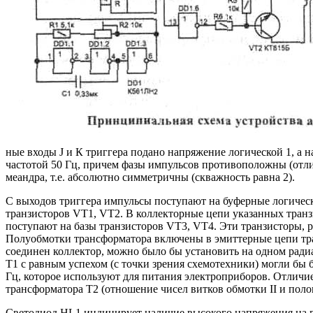
ные входы J и К триггера подано напряжение логической 1, а
частотой 50 Гц, причем фазы импульсов противоположны (отли
меандра, т.е. абсолютно симметричны (скважность равна 2).
С выходов триггера импульсы поступают на буферные логическ
транзисторов VT1, VT2. В коллекторные цепи указанных транз
поступают на базы транзисторов VT3, VT4. Эти транзисторы,
Полуобмотки трансформатора включены в эмиттерные цепи тран
соединен коллектор, можно было бы установить на одном радиа
Т1 с равным успехом (с точки зрения схемотехники) могли бы 
Гц, которое используют для питания электроприборов. Отлич
трансформатора Т2 (отношение чисел витков обмотки II и полов
Светодиод HL1 индицирует наличие высокого напряжения на в