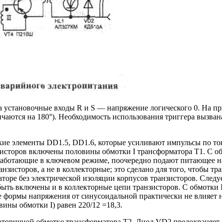
 на установочные входы R и S — напряжение логического 0. На п
чаются на 180°). Необходимость использования триггера вызван
ие элементы DD1.5, DD1.6, которые усиливают импульсы по току
исторов включены половины обмотки I трансформатора Т1. С обм
 работающие в ключевом режиме, поочередно подают питающее н
зисторов, а не в коллекторные; это сделано для того, чтобы т
торе без электрической изоляции корпусов транзисторов. Следу
быть включены и в коллекторные цепи транзисторов. С обмотки 
ие формы напряжения от синусоидальной практически не влияет
ины обмотки I) равен 220/12 =18,3.
торичной обмотке трансформатора Т2. Диод VD2 предохраняет с