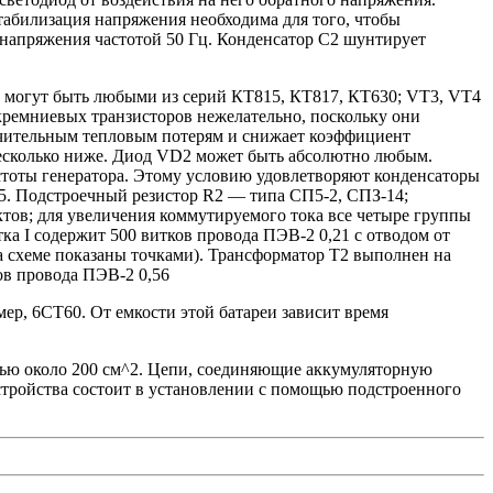
абилизация напряжения необходима для того, чтобы
 напряжения частотой 50 Гц. Конденсатор С2 шунтирует
2 могут быть любыми из серий КТ815, КТ817, КТ630; VT3, VT4
ремниевых транзисторов нежелательно, поскольку они
начительным тепловым потерям и снижает коэффициент
несколько ниже. Диод VD2 может быть абсолютно любым.
стоты генератора. Этому условию удовлетворяют конденсаторы
5. Подстроечный резистор R2 — типа СП5-2, СПЗ-14;
тов; для увеличения коммутируемого тока все четыре группы
 I содержит 500 витков провода ПЭВ-2 0,21 с отводом от
на схеме показаны точками). Трансформатор Т2 выполнен на
ов провода ПЭВ-2 0,56
ер, 6СТ60. От емкости этой батареи зависит время
ью около 200 см^2. Цепи, соединяющие аккумуляторную
тройства состоит в установлении с помощью подстроенного