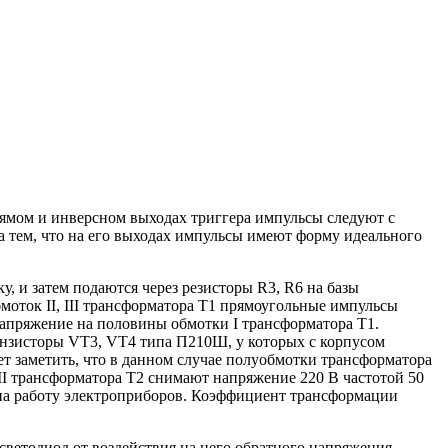
рямом и инверсном выходах триггера импульсы следуют с
а тем, что на его выходах импульсы имеют форму идеального
, и затем подаются через резисторы R3, R6 на базы
оток II, III трансформатора Т1 прямоугольные импульсы
апряжение на половины обмотки I трансформатора Т1.
ранзисторы VT3, VT4 типа П210Ш, у которых с корпусом
ет заметить, что в данном случае полуобмотки трансформатора
II трансформатора Т2 снимают напряжение 220 В частотой 50
 на работу электроприборов. Коэффициент трансформации
ветодиод от воздействия на него обратного напряжения.