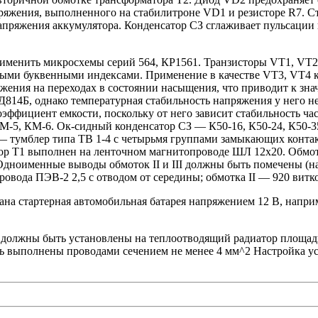
ряжения, выполненного на стабилитроне VD1 и резисторе R7. Ст
апряжения аккумулятора. Конденсатор СЗ сглаживает пульсации
рименить микросхемы серий 564, КР1561. Транзисторы VT1, VT
быми буквенными индексами. Применение в качестве VT3, VT4 к
яжения на переходах в состоянии насыщения, что приводит к з
Д814Б, однако температурная стабильность напряжения у него 
ффициент емкости, поскольку от него зависит стабильность ча
М-5, КМ-6. Ок-сидный конденсатор СЗ — К50-16, К50-24, К50-3
— тумблер типа ТВ 1-4 с четырьмя группами замыкающих контак
р Т1 выполнен на ленточном магнитопроводе ШЛ 12х20. Обмотка
. Одноименные выводы обмоток II и III должны быть помечены (
овода ПЭВ-2 2,5 с отводом от середины; обмотка II — 920 витк
на стартерная автомобильная батарея напряжением 12 В, наприм
 должны быть установлены на теплоотводящий радиатор площад
ь выполнены проводами сечением не менее 4 мм^2 Настройка ус