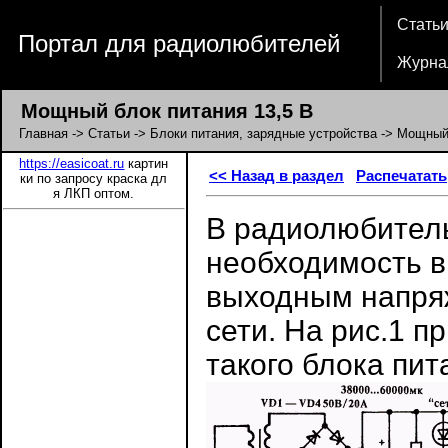
Стать
Портал для радиолюбителей
Журна
Мощный блок питания 13,5 В
Главная
->
Статьи
->
Блоки питания, зарядные устройства
-> Мощный 
https://easicoat.ru
картин
<< Назад в раздел
Распечатать
ки по запросу краска дл
я ЛКП оптом.
В радиолюбитель
необходимость в
выходным напря
сети. На рис.1 
такого блока пит