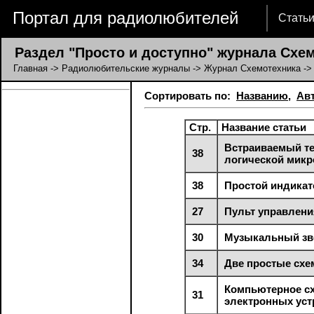
Портал для радиолюбителей
Стать
Раздел "Просто и доступно" журнала Схе
Главная
->
Радиолюбительские журналы
->
Журнал Схемотехника
->
Сортировать по:
Названию
,
Ав
Стр.
Название статьи
Встраиваемый те
38
логической микр
38
Простой индикат
27
Пульт управлени
30
Музыкальный зв
34
Две простые схе
Компьютерное с
31
электронных уст