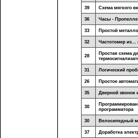
39
Схема мягкого в
36
Часы - Пропелле
33
Простой металло
32
Частотомер из… 
Простая схема д
28
термосигнализат
31
Логический проб
26
Простое автомат
35
Дверной звонок 
Программирован
30
программатора
30
Велосипедный м
37
Доработка элект