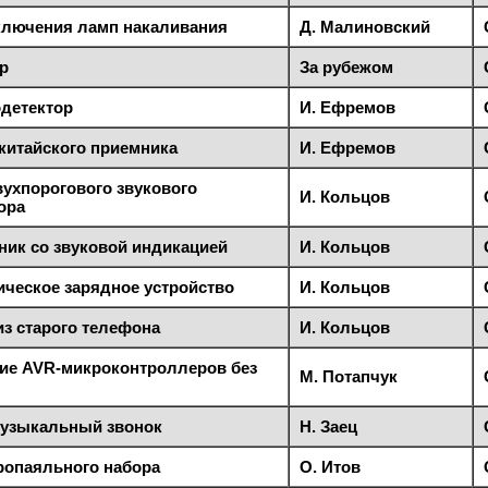
ключения ламп накаливания
Д. Малиновский
р
За рубежом
детектор
И. Ефремов
китайского приемника
И. Ефремов
вухпорогового звукового
И. Кольцов
ора
ник со звуковой индикацией
И. Кольцов
ическое зарядное устройство
И. Кольцов
из старого телефона
И. Кольцов
ие AVR-микроконтроллеров без
М. Потапчук
узыкальный звонок
Н. Заец
ропаяльного набора
О. Итов