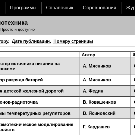
и
Программы
Справочник
Соревнования
Жу
мотехника
 Просто и доступно
тору
,
Дате публикации
,
Номеру страницы
Автор
стер источника питания на
А. Мясников
осхеме
ор разряда батарей
А. Мясников
я детской железной дорогой
А. Федин
онок-радиоточка
В. Ковашенков
мы температурных регуляторов
В. Ясиновский
хемотехническое моделирование
Г. Кардашев
ройств