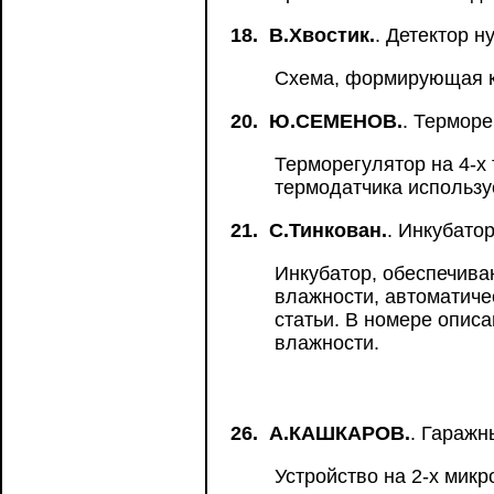
18.
В.Хвостик.
. Детектор н
Схема, формирующая ко
20.
Ю.СЕМЕНОВ.
. Терморе
Терморегулятор на 4-х
термодатчика использу
21.
С.Тинкован.
. Инкубато
Инкубатор, обеспечив
влажности, автоматиче
статьи. В номере опис
влажности.
26.
А.КАШКАРОВ.
. Гаражн
Устройство на 2-х мик