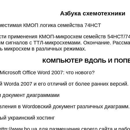
Азбука схемотехники
вместимая КМОП логика семейства 74HCT
сти применения КМОП-микросхем семейств 54НСТ/74
м сигналов с ТТЛ-микросхемами. Окончание. Рассма
ь микросхем в различных режимах.
КОМПЬЮТЕР ВДОЛЬ И ПОП
 Microsoft Office Word 2007: что нового?
 Wordа 2007 и его отличий от более ранних версий.
м документ диаграммами
вления в Wordовский документ различных диаграмм.
ый украинский хостинг
ttp://www.ho.ua для размещения своего сайта и рабо