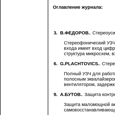
Оглавление журнала:
3.
В.ФЕДОРОВ.
. Стереоус
Стереофонический УЗЧ 
входа имеет вход цифр
структура микросхем, в
6.
G.PLACHTOVICS.
. Стер
Полный УЗЧ для работы
полосным эквалайзеро
вентилятором, задержк
9.
А.БУТОВ.
. Защита контр
Защита маломощной ак
самовосстанавливающе