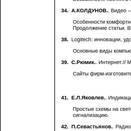
34.
А.КОЛДУНОВ.
. Видео 
Особенности комфортно
Продолжение статьи. В
38.
Logitech: инновации, уд
Основные виды компью
39.
C.Рюмик.
. Интернет://
Сайты фирм-изготовите
41.
Е.Л.Яковлев.
. Индикац
Простые схемы на свет
сигнализацию.
42.
П.Севастьянов.
. Ради