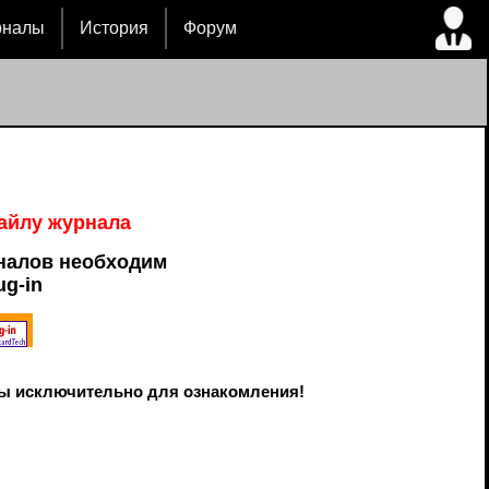
рналы
История
Форум
файлу журнала
налов необходим
ug-in
ы исключительно для ознакомления!