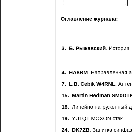
Оглавление журнала:
3.
Б. Рыжавский
. История
4.
HA8RM
. Направленная 
7.
L.B. Cebik W4RNL
. Ант
15.
Martin Hedman SM0DT
18.
Линейно нагруженный 
19.
YU1QT MOXON стэк
24.
DK7ZB
. Запитка синфа