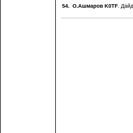
54.
О.Ашмаров K0TF
. Дай