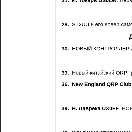
21.
И. Токарь US0LW
. Пер
28.
ST2UU и его Ковер-сам
30.
НОВЫЙ КОНТРОЛЛЕР 
33.
Новый китайский QRP тр
36.
New England QRP Club
39.
Н. Лаврека UX0FF
. НО