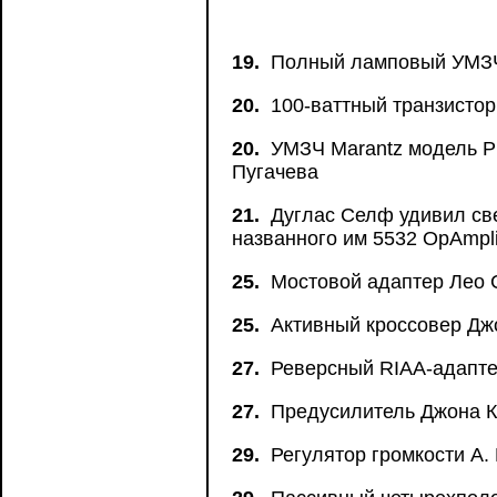
19.
Полный ламповый УМЗЧ
20.
100-ваттный транзисто
20.
УМЗЧ Marantz модель Р
Пугачева
21.
Дуглас Селф удивил св
названного им 5532 OpAmpli
25.
Мостовой адаптер Лео 
25.
Активный кроссовер Дж
27.
Реверсный RIAA-адапте
27.
Предусилитель Джона К
29.
Регулятор громкости А.