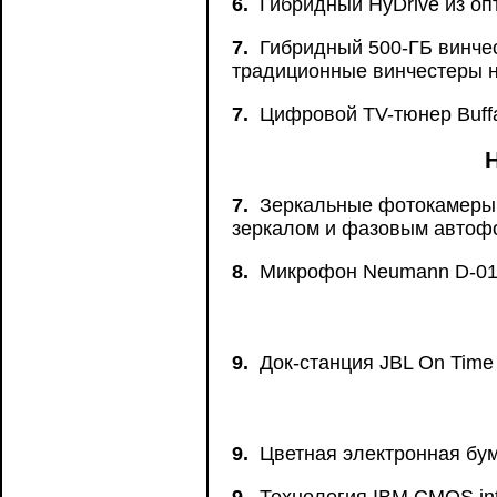
6.
Гибридный HyDrive из оп
7.
Гибридный 500-ГБ винчес
традиционные винчестеры 
7.
Цифровой TV-тюнер Buffa
Н
7.
Зеркальные фотокамеры 
зеркалом и фазовым автоф
8.
Микрофон Neumann D-01 
9.
Док-станция JBL On Time
9.
Цветная электронная бума