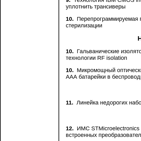
9.
Технология IBM CMOS inte
уплотнить трансиверы
10.
Перепрограммируемая п
стерилизации
Н
10.
Гальванические изолято
технологии RF isolation
10.
Микромощный оптический
ААА батарейки в беспрово
11.
Линейка недорогих наб
12.
ИМС STMicroelectronics
встроенных преобразовате