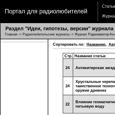
Стать
Портал для радиолюбителей
Журна
Раздел "Идеи, гипотезы, версии" журнала
Главная
->
Радиолюбительские журналы
->
Журнал Радиоаматор-Кон
Сортировать по:
Названию
,
Ав
Стр.
Название статьи
24
Антикитирская зага
Хрустальные черепа
24
таинственное техног
оружие древних
Влияние геомагнитн
22
питьевую воду