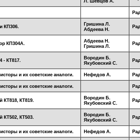
Л. Шевцов А.
Рад
Гришина Л.
и КП306.
Рад
Абдеева Н.
Абдеева Н.
ор КП304А.
Рад
Гришина Л.
Вородин Б.
 - КТ817.
Рад
Якубовский С.
исторы и их советские аналоги.
Нефедов А.
Рад
исторы и их советские аналоги.
Рад
Вородин Б.
 КТ818, КТ819.
Рад
Якубовский С.
Вородин Б.
 КТ502, КТ503.
Рад
Якубовский С.
исторы и их советские аналоги.
Нефедов А.
Рад