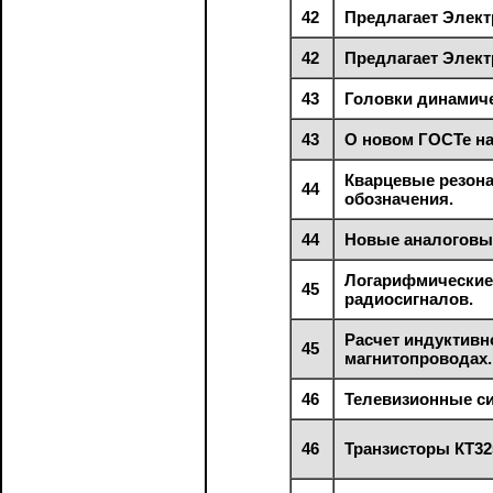
42
Предлагает Элект
42
Предлагает Элект
43
Головки динамиче
43
О новом ГОСТе н
Кварцевые резон
44
обозначения.
44
Новые аналоговы
Логарифмические
45
радиосигналов.
Расчет индуктивн
45
магнитопроводах.
46
Телевизионные си
46
Транзисторы КТ32