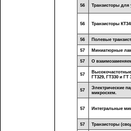
56
Транзисторы для 
56
Транзисторы КТ340
56
Полевые транзист
57
Миниатюрные лам
57
О взаимозаменяем
Высокочастотные
57
ГТ329, ГТ330 и ГТ 
Электрические п
57
микросхем.
57
Интегральные мик
57
Транзисторы (сво