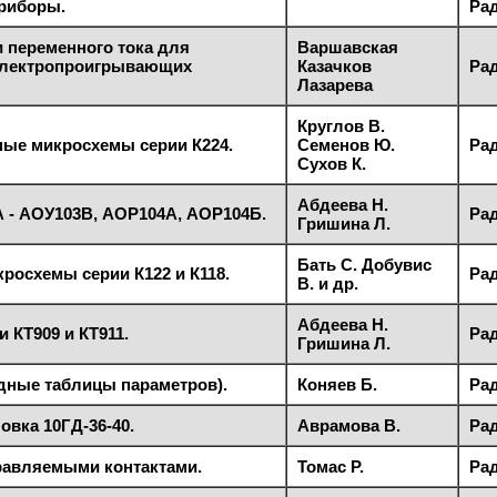
риборы.
Рад
 переменного тока для
Варшавская
электропроигрывающих
Казачков
Рад
Лазарева
Круглов В.
ые микросхемы серии К224.
Семенов Ю.
Рад
Сухов К.
Абдеева Н.
 - АОУ103В, АОР104А, АОР104Б.
Рад
Гришина Л.
Бать С. Добувис
росхемы серии К122 и К118.
Рад
В. и др.
Абдеева Н.
 КТ909 и КТ911.
Рад
Гришина Л.
дные таблицы параметров).
Коняев Б.
Рад
овка 10ГД-36-40.
Аврамова В.
Рад
равляемыми контактами.
Томас Р.
Рад