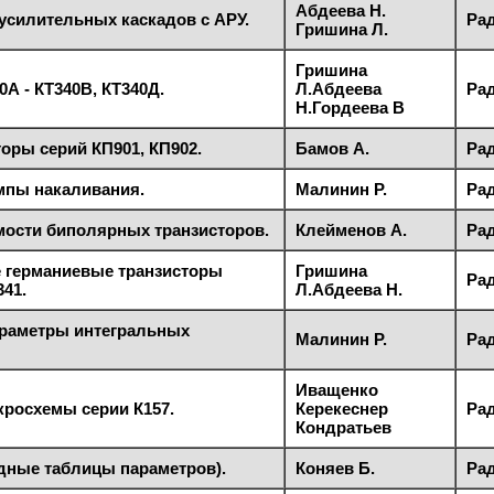
Абдеева Н.
усилительных каскадов с АРУ.
Рад
Гришина Л.
Гришина
А - КТ340В, КТ340Д.
Л.Абдеева
Рад
Н.Гордеева В
оры серий КП901, КП902.
Бамов А.
Рад
пы накаливания.
Малинин Р.
Рад
ости биполярных транзисторов.
Клейменов А.
Рад
 германиевые транзисторы
Гришина
Рад
341.
Л.Абдеева Н.
араметры интегральных
Малинин Р.
Рад
Иващенко
росхемы серии К157.
Керекеснер
Рад
Кондратьев
дные таблицы параметров).
Коняев Б.
Рад