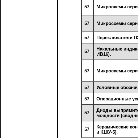
57
Микросхемы серии
57
Микросхемы серии
57
Переключатели П2
Накальные индика
57
ИВ16).
57
Микросхемы серии
57
Условные обозна
57
Операционные уси
Диоды выпрямите
57
мощности (сводны
Керамические конд
57
и К10У-5).