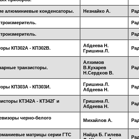
ие алюминиевые конденсаторы.
Незнайко А.
Рад
троизмеритель.
Рад
троизмеритель.
Рад
Абдеева Н.
оры КП302А - КП302В.
Рад
Гришина Л.
Алхимов
арные транзисторы.
В.Кухарев
Рад
Н.Сердков В.
Гришина Л.
оры КП303А - КП303И.
Рад
Абдеева Н.
исторы КТ342А - КТ342Г и
Гришина Л.
Рад
Абдеева Н.
евизоры черно-белого
Михайлов А.
Рад
ерманиевые матрицы серии ГТС
Найда Б. Гилева
Рад