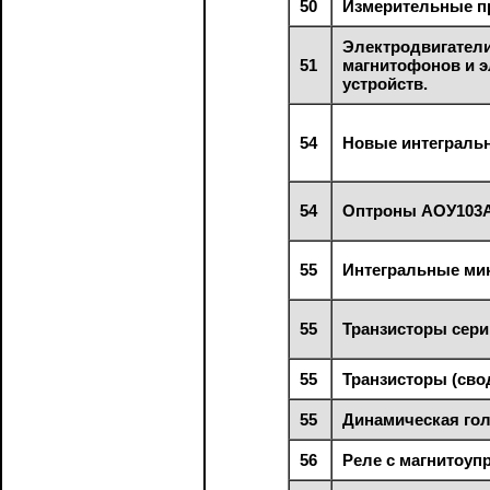
50
Измерительные п
Электродвигатели
51
магнитофонов и 
устройств.
54
Новые интегральн
54
Оптроны АОУ103А
55
Интегральные мик
55
Транзисторы серии
55
Транзисторы (сво
55
Динамическая гол
56
Реле с магнитоуп