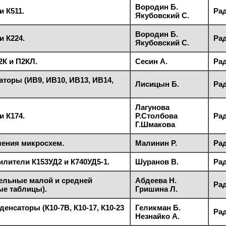
Вородин Б.
 К511.
Рад
Якубовский С.
Вородин Б.
 К224.
Рад
Якубовский С.
К и П2КЛ.
Сесин А.
Рад
торы (ИВ9, ИВ10, ИВ13, ИВ14,
Лисицын Б.
Рад
Лагунова
 К174.
Р.Столбова
Рад
Г.Шмакова
чения микросхем.
Малинин Р.
Рад
лители К153УД2 и К740УД5-1.
Шуранов В.
Рад
льные малой и средней
Абдеева Н.
Рад
е таблицы).
Гришина Л.
енсаторы (К10-7В, К10-17, К10-23
Геликман Б.
Рад
Незнайко А.