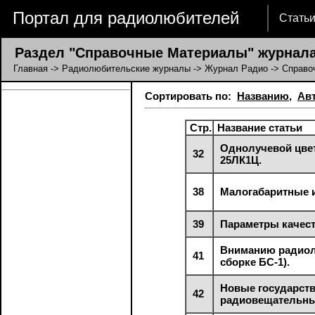
Портал для радиолюбителей
Стать
Раздел "Справочные Материалы" журнала
Главная
->
Радиолюбительские журналы
->
Журнал Радио
-> Справо
Сортировать по:
Названию
,
Ав
Стр.
Название статьи
Однолучевой цвет
32
25ЛК1Ц.
38
Малогабаритные 
39
Параметры качест
Вниманию радиол
41
сборке БС-1).
Новые государств
42
радиовещательны