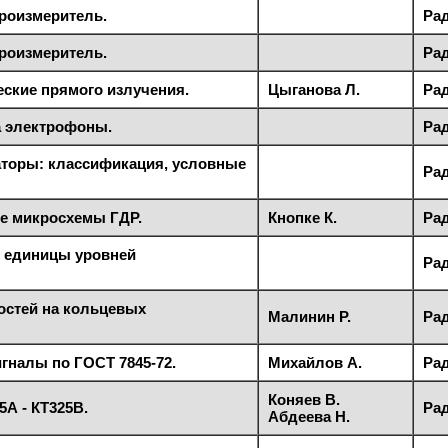
роизмеритель.
Рад
роизмеритель.
Рад
ские прямого излучения.
Цыганова Л.
Рад
а электрофоны.
Рад
аторы: классификация, условные
Рад
е микросхемы ГДР.
Кнопке К.
Рад
 единицы уровней
Рад
остей на кольцевых
Малинин Р.
Рад
гналы по ГОСТ 7845-72.
Михайлов А.
Рад
Коняев В.
5А - КТ325В.
Рад
Абдеева Н.