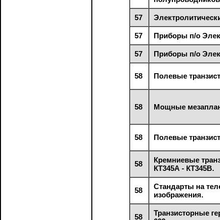
57
Электролитическ
57
Приборы п/о Элек
57
Приборы п/о Элек
58
Полевые транзист
58
Мощные мезаплан
58
Полевые транзист
Кремниевые транз
58
КТ345А - КТ345В.
Стандарты на тел
58
изображения.
Транзисторные г
58