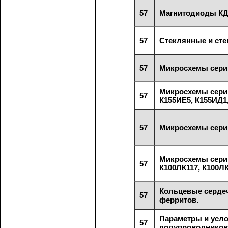
57
Магнитодиоды КД
57
Стеклянные и сте
57
Микросхемы серии
Микросхемы серии
57
К155ИЕ5, К155ИД1,
57
Микросхемы серии
Микросхемы серии
57
К100ЛК117, К100ЛК
Кольцевые сердеч
57
ферритов.
Параметры и усл
57
полупроводников