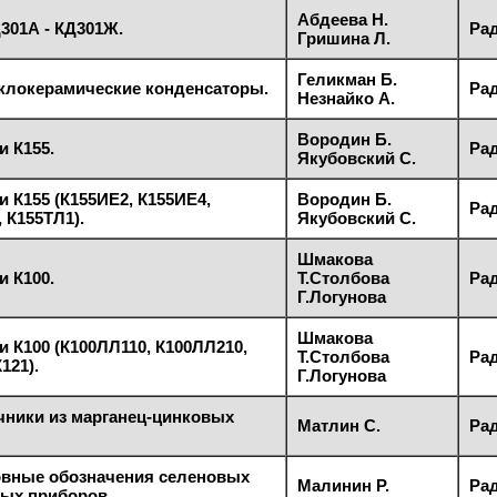
Абдеева Н.
301А - КД301Ж.
Рад
Гришина Л.
Геликман Б.
клокерамические конденсаторы.
Рад
Незнайко А.
Вородин Б.
 К155.
Рад
Якубовский С.
 К155 (К155ИЕ2, К155ИЕ4,
Вородин Б.
Рад
 К155ТЛ1).
Якубовский С.
Шмакова
 К100.
Т.Столбова
Рад
Г.Логунова
Шмакова
 К100 (К100ЛЛ110, К100ЛЛ210,
Т.Столбова
Рад
121).
Г.Логунова
ники из марганец-цинковых
Матлин С.
Рад
овные обозначения селеновых
Малинин Р.
Рад
ых приборов.