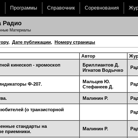
и
Программы
Справочник
Соревнования
Жу
 Радио
чные Материалы
тору
,
Дате публикации
,
Номеру страницы
Автор
Жур
ной кинескоп - хромоскоп
Бриллиантов Д.
Рад
Игнатов Водычко
Мальцев Ю.
индикаторы Ф-207.
Рад
Стефанеев Д.
ва.
Малинин Р.
Рад
юбителей (о транзисторной
Рад
енные стандарты на
Малинин Р.
Рад
е приемники.