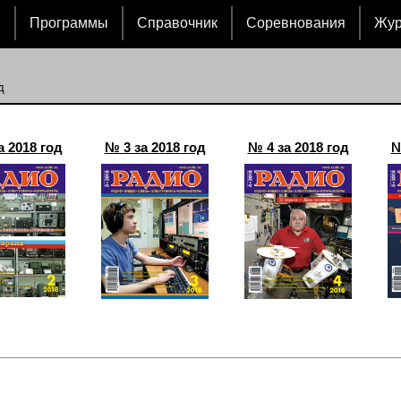
и
Программы
Справочник
Соревнования
Жу
д
а 2018 год
№ 3 за 2018 год
№ 4 за 2018 год
№