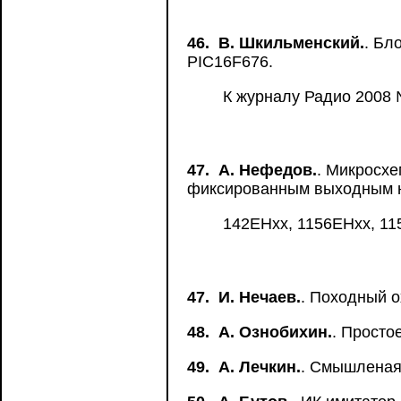
46.
В. Шкильменский.
. Бл
PIC16F676.
К журналу Радио 2008 
47.
А. Нефедов.
. Микросх
фиксированным выходным 
142ЕНхх, 1156ЕНхх, 11
47.
И. Нечаев.
. Походный 
48.
А. Ознобихин.
. Просто
49.
А. Лечкин.
. Смышленая