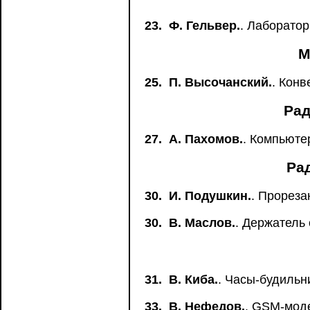
23.
Ф. Гельвер.
. Лаборатор
М
25.
П. Высочанский.
. Конв
Рад
27.
А. Пахомов.
. Компьюте
Ра
30.
И. Подушкин.
. Прореза
30.
В. Маслов.
. Держатель 
31.
В. Киба.
. Часы-будильн
33.
В. Нефедов.
. GSM-моде