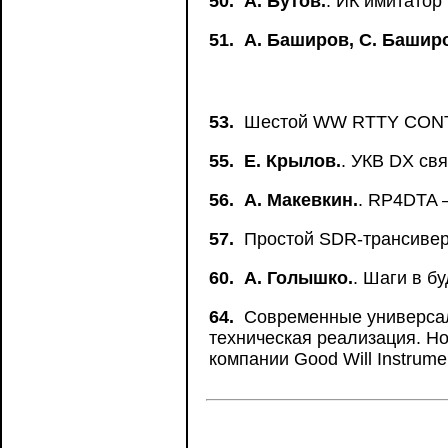
50.
А. Бутов.
. ИК имитатор
51.
А. Баширов, С. Башир
53.
Шестой WW RTTY CONTE
55.
Е. Крылов.
. УКВ DX св
56.
А. Макевкин.
. RP4DTA 
57.
Простой SDR-трансивер 
60.
А. Голышко.
. Шаги в б
64.
Современные универсал
техническая реализация. 
компании Good Will Instrume