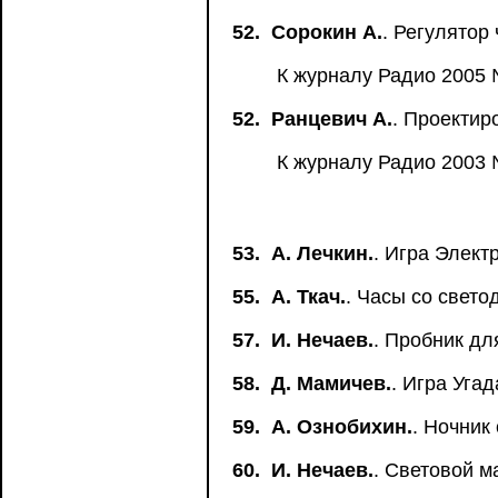
52.
Сорокин А.
. Регулятор
К журналу Радио 2005
52.
Ранцевич А.
. Проектир
К журналу Радио 2003 
53.
А. Лечкин.
. Игра Элект
55.
А. Ткач.
. Часы со свето
57.
И. Нечаев.
. Пробник д
58.
Д. Мамичев.
. Игра Уга
59.
А. Ознобихин.
. Ночник
60.
И. Нечаев.
. Световой м