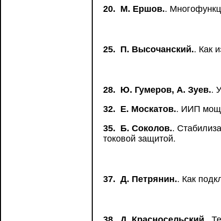
20.
М. Ершов.
. Многофунк
25.
П. Высочанский.
. Как 
28.
Ю. Гумеров, А. Зуев.
. 
32.
Е. Москатов.
. ИИП мощ
35.
Б. Соколов.
. Стабилиз
токовой защитой.
37.
Д. Петрянин.
. Как под
38.
Д. Красносельский.
. Т