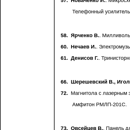
57.
Новаченко И.
. Микросх
Телефонный усилитель
58.
Ярченко В.
. Милливоль
60.
Нечаев И.
. Электромуз
61.
Денисов Г.
. Тринистор
66.
Шерешевский В., Иголк
72.
Магнитола с лазерным 
Амфитон РМЛП-201С.
73.
Овсейцев В.
. Панель д