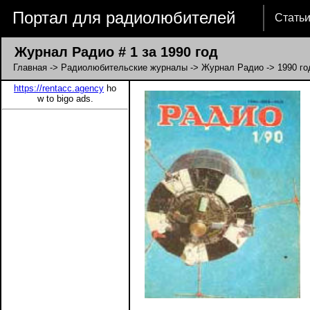
Портал для радиолюбителей
Стать
Журнал Радио # 1 за 1990 год
Главная
->
Радиолюбительские журналы
->
Журнал Радио
->
1990 го
https://rentacc.agency
ho
w to bigo ads.