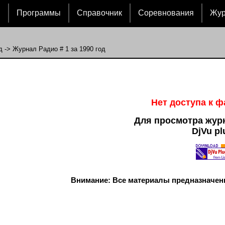
и
Программы
Справочник
Соревнования
Жу
д
-> Журнал Радио # 1 за 1990 год
Нет доступа к 
Для просмотра жур
DjVu pl
Внимание: Все материалы предназначен