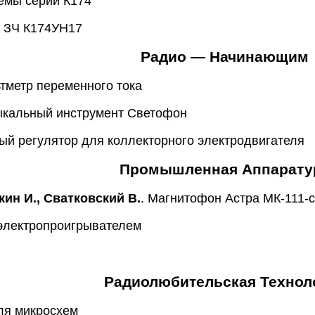
емы серии К174
 ЗЧ К174УН17
Радио — Начинающим
тметр переменного тока
ыкальный инструмент Светофон
ный регулятор для коллекторного электродвигателя
Промышленная Аппарату
ин И., Сватковский В.
. Магнитофон Астра МК-111-
электропроигрывателем
Радиолюбительская Технол
ля микросхем