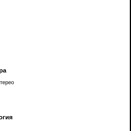
ра
стерео
огия