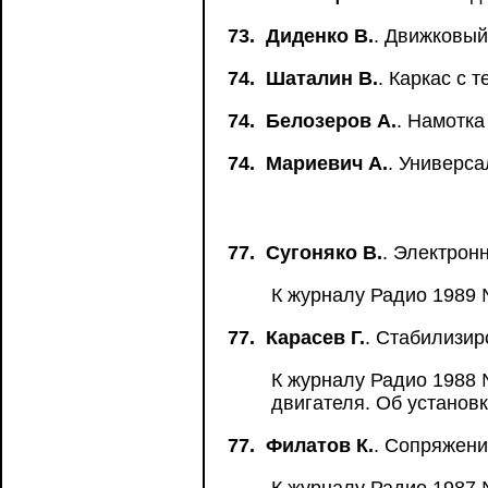
73.
Диденко В.
. Движковый
74.
Шаталин В.
. Каркас с 
74.
Белозеров А.
. Намотка
74.
Мариевич А.
. Универс
77.
Сугоняко В.
. Электрон
К журналу Радио 1989 №
77.
Карасев Г.
. Стабилизир
К журналу Радио 1988 
двигателя. Об установ
77.
Филатов К.
. Сопряжени