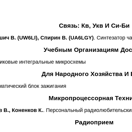
Связь: Кв, Укв И Си-Би
шич В. (UW6LI), Спирин В. (UA6LGY)
. Синтезатор ч
Учебным Организациям До
никовые интегральные микросхемы
Для Народного Хозяйства И
матический блок зажигания
Микропроцессорная Техн
 В., Коненков К.
. Персональный радиолюбительски
Радиоприем