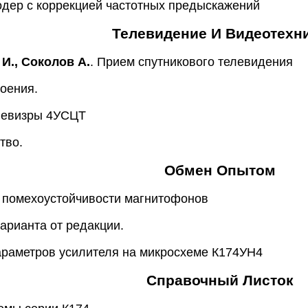
одер с коррекцией частотных предыскажений
Телевидение И Видеотехн
 И., Соколов А.
. Прием спутникового телевидения
оения.
левизры 4УСЦТ
тво.
Обмен Опытом
 помехоустойчивости магнитофонов
арианта от редакции.
араметров усилителя на микросхеме К174УН4
Справочный Листок