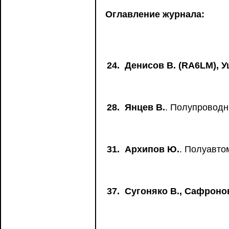
Оглавление журнала:
24.
Денисов В. (RA6LM), У
28.
Янцев В.
. Полупровод
31.
Архипов Ю.
. Полуавто
37.
Сугоняко В., Сафронов