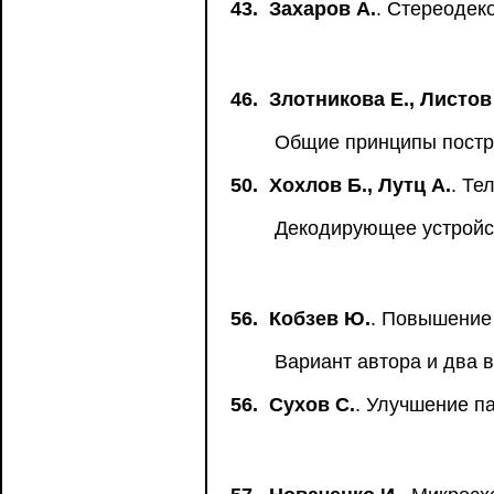
43.
Захаров А.
. Стереодек
46.
Злотникова Е., Листов
Общие принципы постр
50.
Хохлов Б., Лутц А.
. Те
Декодирующее устройс
56.
Кобзев Ю.
. Повышение
Вариант автора и два в
56.
Сухов С.
. Улучшение п