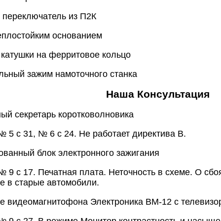
 переключатель из П2К
теплостойким основанием
 катушки на ферритовое кольцо
альный зажим намоточного станка
Наша Консультация
ный секретарь коротковолновика
 5 с 31, № 6 с 24. Не работает директива В.
ованный блок электронного зажигания
№ 9 с 17. Печатная плата. Неточность в схеме. О сб
ке в старые автомобили.
е видеомагнитофона Электроника ВМ-12 с телевизо