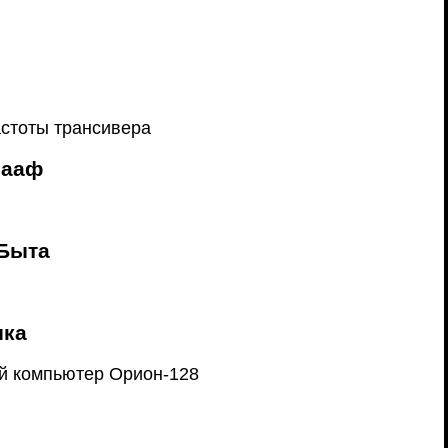
астоты трансивера
сааф
 Быта
ика
й компьютер Орион-128