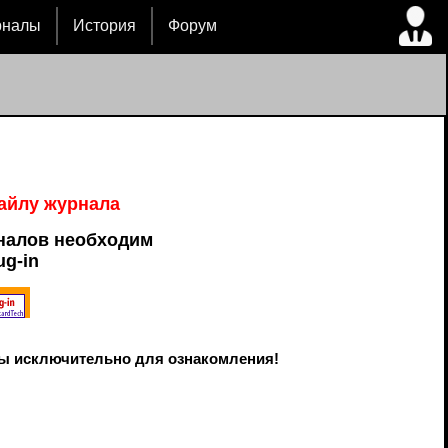
рналы
История
Форум
файлу журнала
налов необходим
ug-in
ы исключительно для ознакомления!