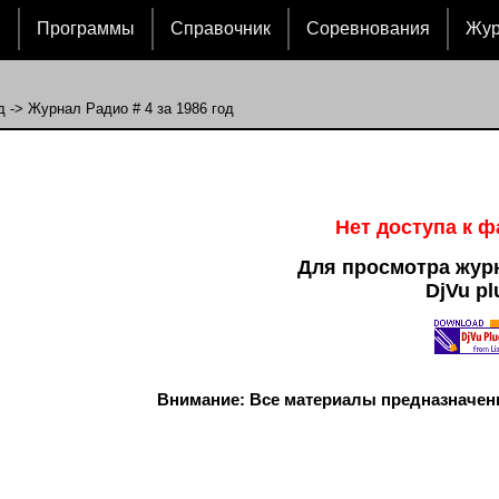
и
Программы
Справочник
Соревнования
Жу
д
-> Журнал Радио # 4 за 1986 год
Нет доступа к 
Для просмотра жур
DjVu pl
Внимание: Все материалы предназначен