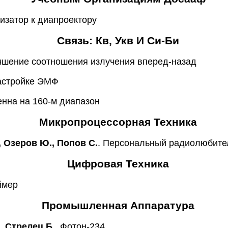
изатор к диапроектору
Связь: Кв, Укв И Си-Би
учшение соотношения излучения вперед-назад
настройке ЭМФ
енна на 160-м диапазон
Микропроцессорная Техника
, Озеров Ю., Попов С.
. Персональный радиолюбите
Цифровая Техника
ймер
Промышленная Аппаратура
, Стрелец Б.
. Фотон-234