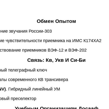
Обмен Опытом
ение звучания России-303
ие чувствительности приемника на ИМС К174ХА2
нствование приемников ВЭФ-12 и ВЭФ-202
Связь: Кв, Укв И Си-Би
ный телеграфный ключ
Узлы современного КВ трансивера
NV)
. Гибридный линейный УМ
зовый преселектор
Учебным Организациям Досааф