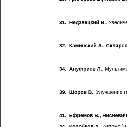
31.
Недзвецкий В.
. Увелич
32.
Каминский А., Склярск
34.
Ануфриев Л.
. Мультим
39.
Шоров В.
. Улучшение 
41.
Ефремов В., Нисневич
44.
Коробков А.
. Автомоби