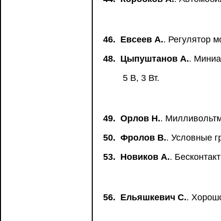
46.
Евсеев А.
. Регулятор 
48.
Цыпуштанов А.
. Мини
5 В, 3 Вт.
49.
Орлов Н.
. Милливольтм
50.
Фролов В.
. Условные 
53.
Новиков А.
. Бесконтак
56.
Ельяшкевич С.
. Хорош