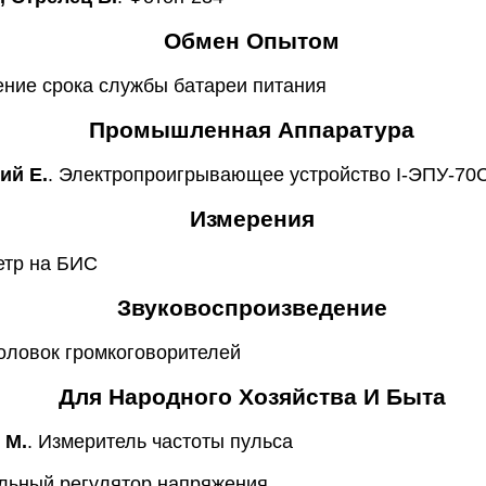
Обмен Опытом
ение срока службы батареи питания
Промышленная Аппаратура
ий Е.
. Электропроигрывающее устройство I-ЭПУ-70
Измерения
етр на БИС
Звуковоспроизведение
головок громкоговорителей
Для Народного Хозяйства И Быта
 М.
. Измеритель частоты пульса
льный регулятор напряжения