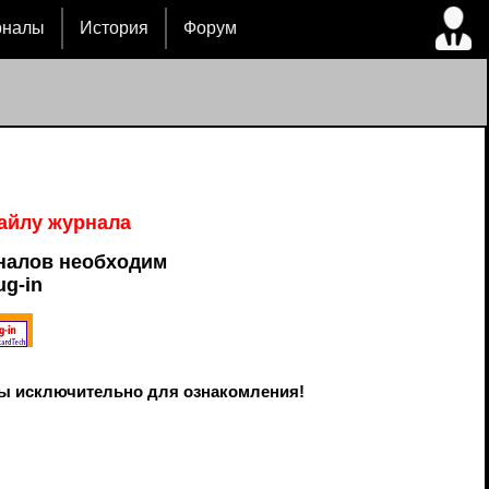
рналы
История
Форум
файлу журнала
налов необходим
ug-in
ы исключительно для ознакомления!