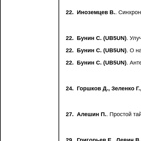
22.
Иноземцев В.
. Синхрон
22.
Бунин С. (UB5UN)
. Ул
22.
Бунин С. (UB5UN)
. О 
22.
Бунин С. (UB5UN)
. Ант
24.
Горшков Д., Зеленко Г.
27.
Алешин П.
. Простой та
29.
Григорьев Е., Левин В.