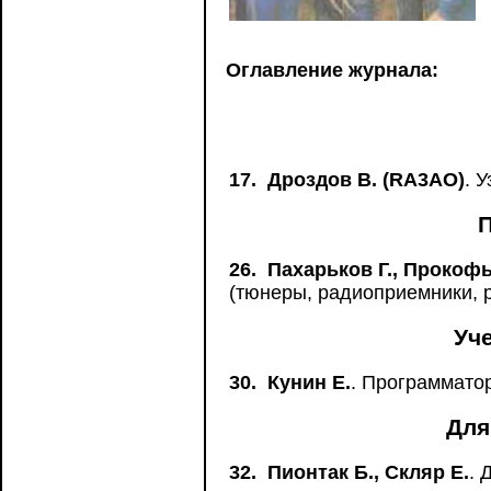
Оглавление журнала:
17.
Дроздов В. (RA3AO)
. 
26.
Пахарьков Г., Прокофь
(тюнеры, радиоприемники, 
Уч
30.
Кунин Е.
. Программато
Для
32.
Пионтак Б., Скляр Е.
. 