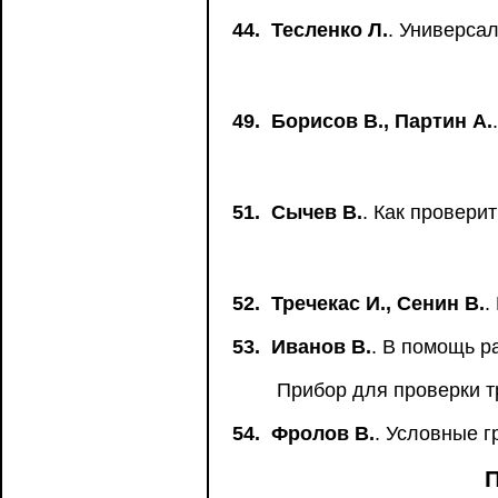
44.
Тесленко Л.
. Универса
49.
Борисов В., Партин А.
51.
Сычев В.
. Как провери
52.
Тречекас И., Сенин В.
.
53.
Иванов В.
. В помощь р
Прибор для проверки т
54.
Фролов В.
. Условные 