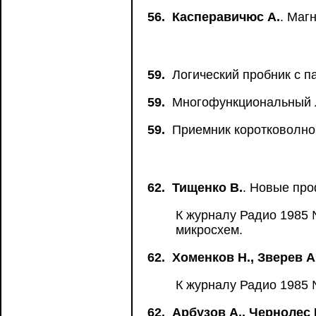
56.
Касперавичюс А.
. Маг
59.
Логический пробник с п
59.
Многофункциональный л
59.
Приемник коротковолно
62.
Тищенко В.
. Новые про
К журналу Радио 1985 
микросхем.
62.
Хоменков Н., Зверев А
К журналу Радио 1985 
62.
Арбузов А., Чернолес 