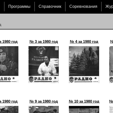
и
Программы
Справочник
Соревнования
Жу
д
а 1980 год
№ 3 за 1980 год
№ 4 за 1980 год
№
а 1980 год
№ 9 за 1980 год
№ 10 за 1980 год
№ 