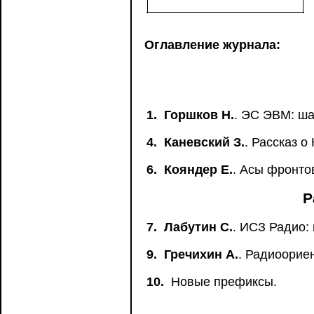
Оглавление журнала:
1.
Горшков Н.
. ЭС ЭВМ: ша
4.
Каневский З.
. Рассказ о
6.
Кояндер Е.
. Асы фронто
Р
7.
Лабутин С.
. ИСЗ Радио: 
9.
Гречихин А.
. Радиоорие
10.
Новые префиксы.