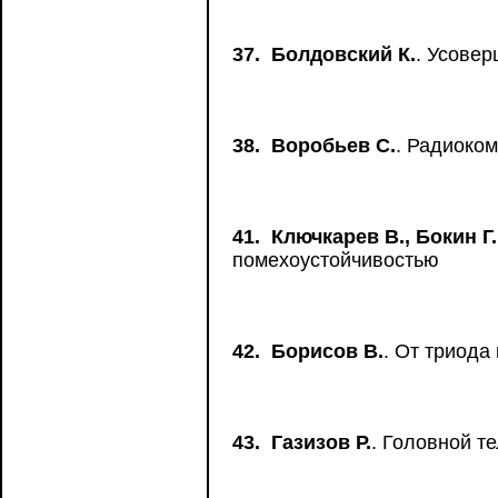
37.
Болдовский К.
. Усове
38.
Воробьев С.
. Радиоко
41.
Ключкарев В., Бокин Г
помехоустойчивостью
42.
Борисов В.
. От триода
43.
Газизов Р.
. Головной т