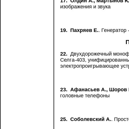
17.
Олдин А., Мартынов Ю
изображения и звука
19.
Пахряев Е.
. Генератор 
22.
Двухдорожечный монофо
Селга-403, унифицированны
электропроигрывающее устр
23.
Афанасьев А., Шоров 
головные телефоны
25.
Соболевский А.
. Прос