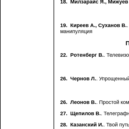
18.
Милзарайс Я., Мижуев
19.
Киреев А., Суханов В.
манипуляция
22.
Ротенберг В.
. Телевиз
26.
Чернов Л.
. Упрощенный
26.
Леонов В.
. Простой ко
27.
Щепилов В.
. Телеграф
28.
Казанский И.
. Твой пут