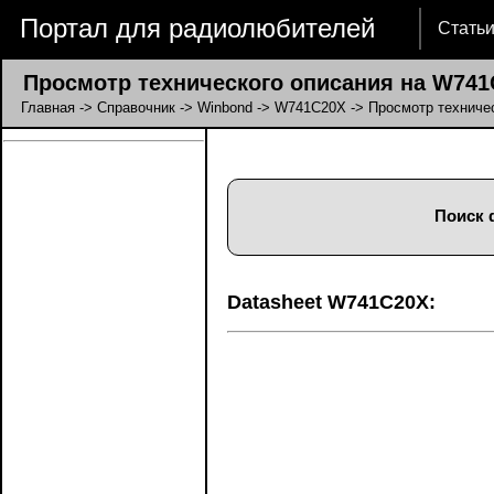
Портал для радиолюбителей
Стать
Просмотр технического описания на W741
Главная
->
Справочник
->
Winbond
->
W741C20X
-> Просмотр техниче
Поиск d
Datasheet W741C20X: