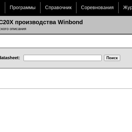
и
Программы
Справочник
Соревнования
Жу
C20X производства Winbond
ского описания
atasheet: