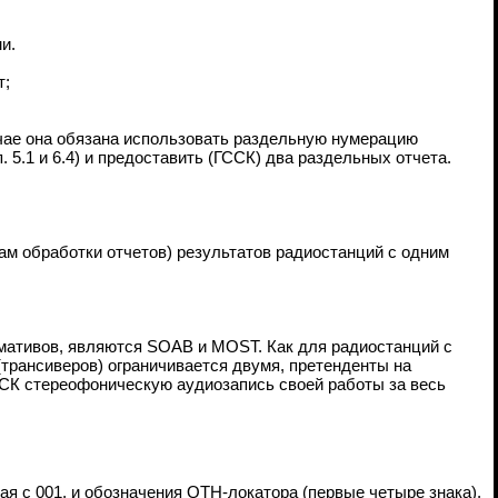
и.
т;
чае она обязана использовать раздельную нумерацию
. 5.1 и 6.4) и предоставить (ГССК) два раздельных отчета.
ам обработки отчетов) результатов радиостанций с одним
мативов, являются SOAB и MOST. Как для радиостанций с
(трансиверов) ограничивается двумя, претенденты на
ССК стереофоническую аудиозапись своей работы за весь
ая с 001, и обозначения QTH-локатора (первые четыре знака),