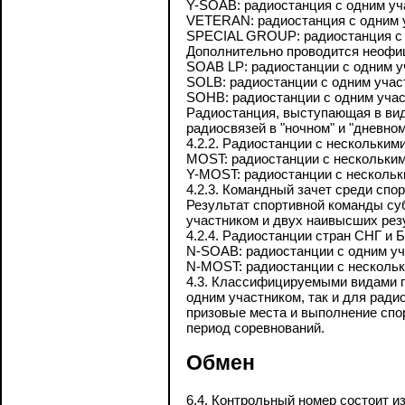
Y-SOAB: радиостанция с одним уч
VETERAN: радиостанция с одним у
SPECIAL GROUP: радиостанция с 
Дополнительно проводится неофи
SOAB LP: радиостанции с одним у
SOLB: радиостанции с одним участн
SOHB: радиостанции с одним участн
Радиостанция, выступающая в вид
радиосвязей в "ночном" и "дневном
4.2.2. Радиостанции с нескольким
MOST: радиостанции c нескольким
Y-MOST: радиостанции c нескольки
4.2.3. Командный зачет среди сп
Результат спортивной команды су
участником и двух наивысших рез
4.2.4. Радиостанции стран СНГ и 
N-SOAB: радиостанции с одним уч
N-MOST: радиостанции c нескольк
4.3. Классифицируемыми видами п
одним участником, так и для ради
призовые места и выполнение спо
период соревнований.
Обмен
6.4. Контрольный номер состоит и