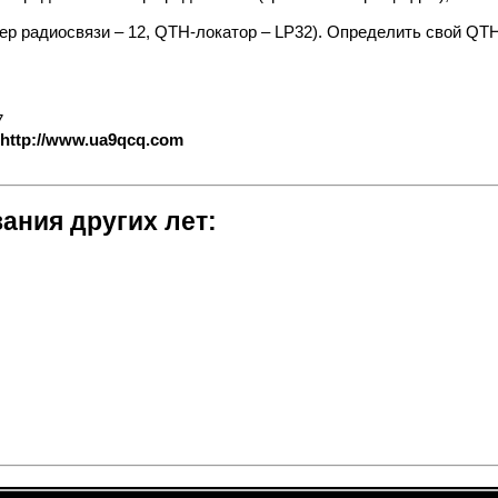
р радиосвязи – 12, QTH-локатор – LP32). Определить свой QTH-
7
http://www.ua9qcq.com
ания других лет: