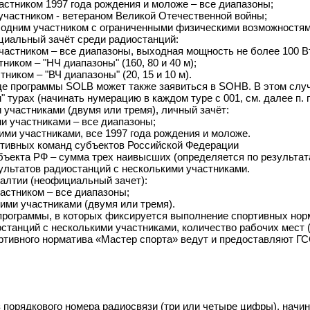
астником 1997 года рождения и моложе – все диапазоны;
частником - ветераном Великой Отечественной войны;
одним участником с ограниченными физическими возможностям
циальный зачёт среди радиостанций:
частником – все диапазоны, выходная мощность не более 100 В
иком – "НЧ диапазоны" (160, 80 и 40 м);
иком – "ВЧ диапазоны" (20, 15 и 10 м).
е программы SOLB может также заявиться в SOHB. В этом слу
" турах (начинать нумерацию в каждом туре с 001, см. далее п. п
и участниками (двумя или тремя), личный зачёт:
и участниками – все диапазоны;
ми участниками, все 1997 года рождения и моложе.
ортивных команд субъектов Российской Федерации
бъекта РФ – сумма трех наивысших (определяется по результат
ультатов радиостанций с несколькими участниками.
Балтии (неофициальный зачет):
астником – все диапазоны;
ими участниками (двумя или тремя).
рограммы, в которых фиксируется выполнение спортивных нор
останций с несколькими участниками, количество рабочих мест 
ртивного норматива «Мастер спорта» ведут и предоставляют Г
з порядкового номера радиосвязи (три или четыре цифры), начин