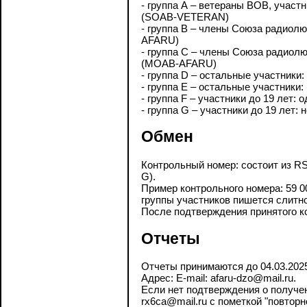
- группа А – ветераны ВОВ, участ
(SOAB-VETERAN)
- группа B – члены Союза радиол
AFARU)
- группа C – члены Союза радиол
(MOAB-AFARU)
- группа D – остальные участники
- группа E – остальные участники
- группа F – участники до 19 лет:
- группа G – участники до 19 лет
Обмен
Контрольный номер: состоит из RS,
G).
Пример контрольного номера: 59 
группы участников пишется слитно
После подтверждения принятого к
Отчеты
Отчеты принимаются до 04.03.202
Адрес: E-mail: afaru-dzo@mail.ru.
Если нет подтверждения о получени
rx6ca@mail.ru с пометкой "повторн