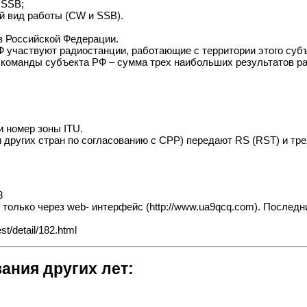
 SSB;
й вид работы (CW и SSB).
в Российской Федерации.
Ф участвуют радиостанции, работающие с территории этого суб
 команды субъекта РФ – сумма трех наибольших результатов ра
и номер зоны ITU.
 других стран по согласованию с СРР) передают RS (RST) и тре
8
олько через web- интерфейс (http://www.ua9qcq.com). Последни
t/detail/182.html
ания других лет: