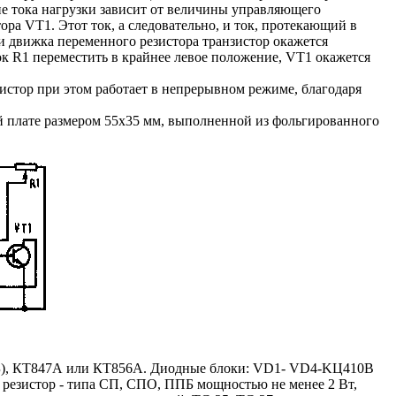
ие тока нагрузки зависит от величины управляющего
ра VT1. Этот ток, а следовательно, и ток, протекающий в
и движка переменного резистора транзистор окажется
ок R1 переместить в крайнее левое положение, VT1 окажется
истор при этом работает в непрерывном режиме, благодаря
й плате размером 55х35 мм, выполненной из фольгированного
А(Б), КТ847А или КТ856А. Диодные блоки: VD1- VD4-KЦ410B
резистор - типа СП, СПО, ППБ мощностью не менее 2 Вт,