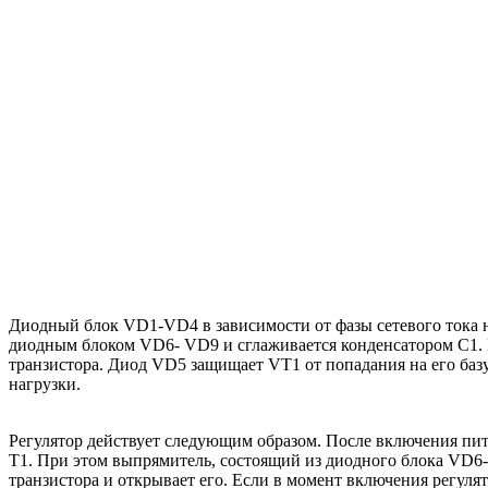
Диодный блок VD1-VD4 в зависимости от фазы сетевого тока н
диодным блоком VD6- VD9 и сглаживается конденсатором С1. 
транзистора. Диод VD5 защищает VT1 от попадания на его баз
нагрузки.
Регулятор действует следующим образом. После включения пи
Т1. При этом выпрямитель, состоящий из диодного блока VD6-
транзистора и открывает его. Если в момент включения регуля