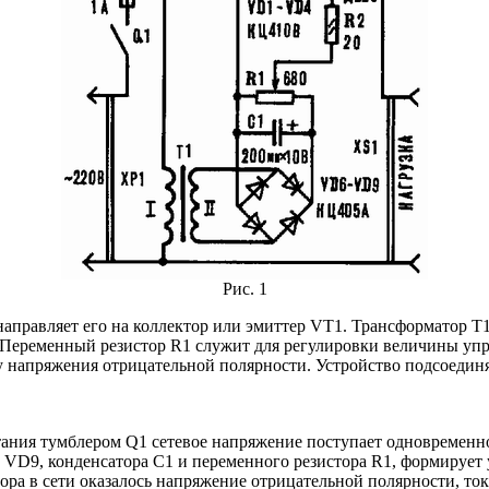
Рис. 1
аправляет его на коллектор или эмиттер VT1. Трансформатор Т1
Переменный резистор R1 служит для регулировки величины упра
у напряжения отрицательной полярности. Устройство подсоединя
тания тумблером Q1 сетевое напряжение поступает одновремен
 VD9, конденсатора С1 и переменного резистора R1, формирует 
тора в сети оказалось напряжение отрицательной полярности, то