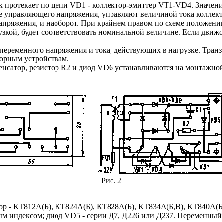
к протекает по цепи VD1 - коллектор-эмиттер VT1-VD4. Значен
е управляющего напряжения, управляют величиной тока коллекто
напряжения, и наоборот. При крайнем правом по схеме положени
узкой, будет соответствовать номинальной величине. Если движ
переменного напряжения и тока, действующих в нагрузке. Транз
торным устройствам.
енсатор, резистор R2 и диод VD6 устанавливаются на монтажно
Рис. 2
стор - КТ812А(Б), КТ824А(Б), КТ828А(Б), КТ834А(Б,В), КТ840
 индексом; диод VD5 - серии Д7, Д226 или Д237. Переменный 