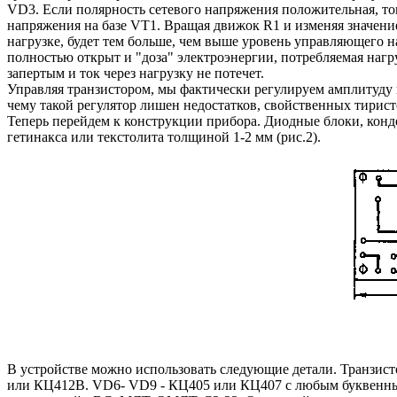
VD3. Если полярность сетевого напряжения положительная, то
напряжения на базе VT1. Вращая движок R1 и изменяя значени
нагрузке, будет тем больше, чем выше уровень управляющего 
полностью открыт и "доза" электроэнергии, потребляемая нагр
запертым и ток через нагрузку не потечет.
Управляя транзистором, мы фактически регулируем амплитуду 
чему такой регулятор лишен недостатков, свойственных тирис
Теперь перейдем к конструкции прибора. Диодные блоки, конд
гетинакса или текстолита толщиной 1-2 мм (рис.2).
В устройстве можно использовать следующие детали. Транзи
или КЦ412В. VD6- VD9 - КЦ405 или КЦ407 с любым буквенным