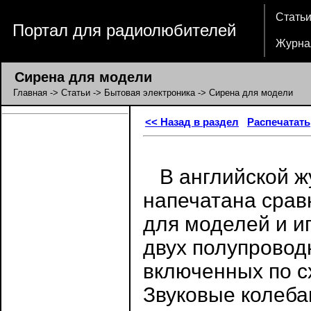
Стать
Портал для радиолюбителей
Журна
Сирена для модели
Главная
->
Статьи
->
Бытовая электроника
-> Сирена для модели
<< Назад в раздел
Распечатать
В английской ж
напечатана срав
для моделей и и
двух полупровод
включенных по с
Звуковые колеб