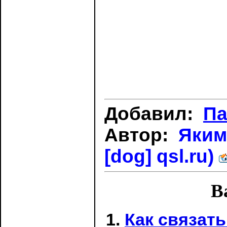
Добавил:
Па
Автор:
Якиме
[dog] qsl.ru)
В
Как связат