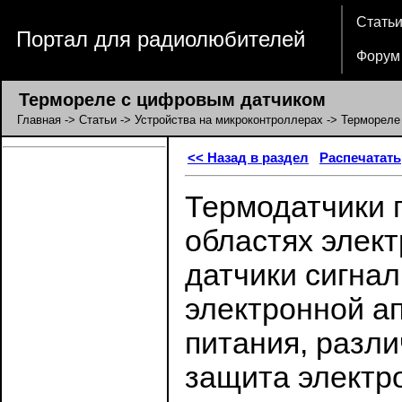
Стать
Портал для радиолюбителей
Форум
Термореле с цифровым датчиком
Главная
->
Статьи
->
Устройства на микроконтроллерах
-> Термореле
<< Назад в раздел
Распечатать
Термодатчики 
областях элек
датчики сигна
электронной ап
питания, разл
защита электр