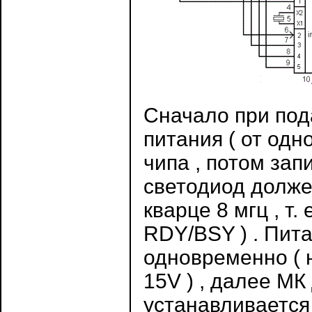
Сначало при под
питания ( от одн
чипа , потом за
светодиод должен
кварце 8 мгц , т.
RDY/BSY ) . Пит
одновременно ( 
15V ) , далее М
устанавливается 0 