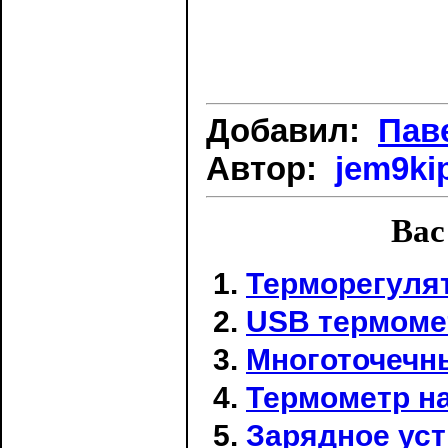
Добавил:
Пав
Автор:
jem9ki
Вас
Терморегулят
USB термоме
Многоточечн
Термометр н
Зарядное уст