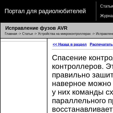
Стать
Портал для радиолюбителей
Журна
Исправление фузов AVR
Главная
->
Статьи
->
Устройства на микроконтроллерах
-> Исправлен
<< Назад в раздел
Распечатать
Спасение контро
контроллеров. Э
правильно зашит
наверное можно 
у них команды с
параллельного 
восстанавливает 